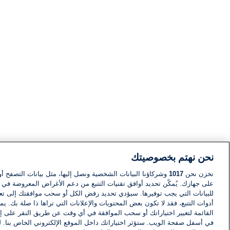
نحن نهتم بخصوصيتك
نخزن نحن
1017
وشركاؤنا البيانات الشخصية ونصل إليها، مثل بيانات التصفح أو
على جهازك. يُمكّن تحديد أوافق تقنيات التتبع من دعم الأغراض المعروضة في إط
للبيانات التي يجب توفيرها. سيؤدي تحديد رفض الكل أو سحب موافقتك إلى تعط
أدوات التتبع، فقد لا تكون بعض المحتويات والإعلانات التي تراها ذا صلة بك. 
القائمة لتغيير اختياراتك أو سحب الموافقة في أي وقت عن طريق النقر على إد
في أسفل صفحة الويب. ستؤثر اختياراتك داخل الموقع الإلكتروني الخاص بنا. ل