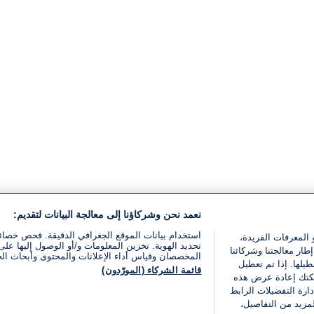
نعمد نحن وشركاؤنا إلى معالجة البيانات لتقديم:
استخدام بيانات الموقع الجغرافي الدقيقة. فحص خصا
 المعرفات الفريدة،
تحديد الهوية. تخزين المعلومات و/أو الوصول إليها على 
ار معالجتنا وشركائنا
المخصصان وقياس أداء الإعلانات والمحتوى وأبحاث ال
يلها. إذا تم تعطيل
قائمة الشركاء (المورّدون)
يمكنك إعادة عرض هذه
ارة التفضيلات الرابط
مزيد من التفاصيل،