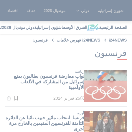
شؤون إسرائيلية
دولي
مونديال 2026
ثقافة
اقتصاد
الصفحة الرئيسية
الشرق الأوسط
شؤون إسرائيلية
دولي
مونديال 2026
ث
i24NEWS
i24NEWS فهرس علامات
فرنسيون
فرنسيون
رياضة
نواب معارضة فرنسيون يطالبون بمنع
إسرائيل من المشاركة في الألعاب
الأولمبية
25 فبراير 2024
وقت
القراءة:
4}
دقيقة.
أوروبا
فرنسا: انتخاب مائير حبيب نائباً عن الدائرة
الثامنة للفرنسيين المقيمين بالخارج مرة
أخرى