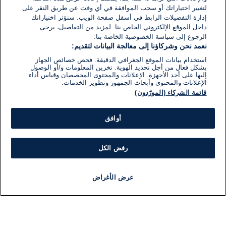
لتغيير اختياراتك أو سحب الموافقة في أي وقت عن طريق النقر على
إدارة التفضيلات الرابط في أسفل صفحة الويب. ستؤثر اختياراتك
داخل الموقع الإلكتروني الخاص بنا. لمزيد من التفاصيل، يرجى
الرجوع إلى سياسة الخصوصية الخاصة بنا.
نعمد نحن وشركاؤنا إلى معالجة البيانات لتقديم:
استخدام بيانات الموقع الجغرافي الدقيقة. فحص خصائص الجهاز
بشكل فعال من أجل تحديد الهوية. تخزين المعلومات و/أو الوصول
إليها على أحد الأجهزة. الإعلانات والمحتوى المخصصان وقياس أداء
الإعلانات والمحتوى وأبحاث الجمهور وتطوير الخدمات.
قائمة الشركاء (المورّدون)
أوافق
رفض الكل
عرض الأغراض
أخبار
أخبار هامة
مباشر
مذياع
برنامج