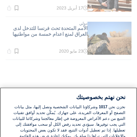
17 أبريل 2023
وقت
القراءة:
2}
دقيقة.
دولي
الأمم المتحدة تحث فرنسا للتدخل لدى
العراق لمنع اعدام خمسة من مواطنيها
23 مايو 2020
وقت
القراءة:
1}
دقيقة.
نحن نهتم بخصوصيتك
نخزن نحن
1017
وشركاؤنا البيانات الشخصية ونصل إليها، مثل بيانات
التصفح أو المعرفات الفريدة، على جهازك. يُمكّن تحديد أوافق تقنيات
التتبع من دعم الأغراض المعروضة في إطار معالجتنا وشركائنا للبيانات
التي يجب توفيرها. سيؤدي تحديد رفض الكل أو سحب موافقتك إلى
تعطيلها. إذا تم تعطيل أدوات التتبع، فقد لا تكون بعض المحتويات
والإعلانات التي تراها ذا صلة بك. يمكنك إعادة عرض هذه القائمة