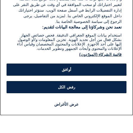
لتغيير اختياراتك أو سحب الموافقة في أي وقت عن طريق النقر على
إدارة التفضيلات الرابط في أسفل صفحة الويب. ستؤثر اختياراتك
داخل الموقع الإلكتروني الخاص بنا. لمزيد من التفاصيل، يرجى
الرجوع إلى سياسة الخصوصية الخاصة بنا.
نعمد نحن وشركاؤنا إلى معالجة البيانات لتقديم:
استخدام بيانات الموقع الجغرافي الدقيقة. فحص خصائص الجهاز
بشكل فعال من أجل تحديد الهوية. تخزين المعلومات و/أو الوصول
إليها على أحد الأجهزة. الإعلانات والمحتوى المخصصان وقياس أداء
الإعلانات والمحتوى وأبحاث الجمهور وتطوير الخدمات.
قائمة الشركاء (المورّدون)
أوافق
رفض الكل
عرض الأغراض
أخبار
أخبار هامة
مباشر
مذياع
برنامج