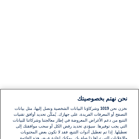
نحن نهتم بخصوصيتك
نخزن نحن
1019
وشركاؤنا البيانات الشخصية ونصل إليها، مثل بيانات
التصفح أو المعرفات الفريدة، على جهازك. يُمكّن تحديد أوافق تقنيات
التتبع من دعم الأغراض المعروضة في إطار معالجتنا وشركائنا للبيانات
التي يجب توفيرها. سيؤدي تحديد رفض الكل أو سحب موافقتك إلى
تعطيلها. إذا تم تعطيل أدوات التتبع، فقد لا تكون بعض المحتويات
والإعلانات التي تراها ذا صلة بك. يمكنك إعادة عرض هذه القائمة