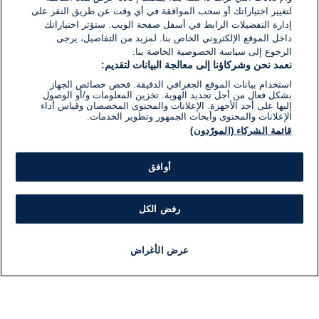
لتغيير اختياراتك أو سحب الموافقة في أي وقت عن طريق النقر على
إدارة التفضيلات الرابط في أسفل صفحة الويب. ستؤثر اختياراتك
داخل الموقع الإلكتروني الخاص بنا. لمزيد من التفاصيل، يرجى
الرجوع إلى سياسة الخصوصية الخاصة بنا.
نعمد نحن وشركاؤنا إلى معالجة البيانات لتقديم:
استخدام بيانات الموقع الجغرافي الدقيقة. فحص خصائص الجهاز
بشكل فعال من أجل تحديد الهوية. تخزين المعلومات و/أو الوصول
إليها على أحد الأجهزة. الإعلانات والمحتوى المخصصان وقياس أداء
الإعلانات والمحتوى وأبحاث الجمهور وتطوير الخدمات.
قائمة الشركاء (المورّدون)
أوافق
رفض الكل
عرض الأغراض
أخبار
أخبار هامة
مباشر
مذياع
برنامج