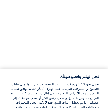
نحن نهتم بخصوصيتك
نخزن نحن
1019
وشركاؤنا البيانات الشخصية ونصل إليها، مثل بيانات
التصفح أو المعرفات الفريدة، على جهازك. يُمكّن تحديد أوافق تقنيات
التتبع من دعم الأغراض المعروضة في إطار معالجتنا وشركائنا للبيانات
التي يجب توفيرها. سيؤدي تحديد رفض الكل أو سحب موافقتك إلى
تعطيلها. إذا تم تعطيل أدوات التتبع، فقد لا تكون بعض المحتويات
والإعلانات التي تراها ذا صلة بك. يمكنك إعادة عرض هذه القائمة