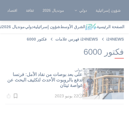
شؤون إسرائيلية
دولي
مونديال 2026
ثقافة
اقتصاد
الصفحة الرئيسية
الشرق الأوسط
شؤون إسرائيلية
دولي
مونديال 2026
ث
i24NEWS
i24NEWS فهرس علامات
فكتور 6000
فكتور 6000
دولي
على بعد بوصات من نفاد الأمل: فرنسا
تدفع بالروبوت الأحدث لتكثيف البحث عن
غواصة تيتان
22 يونيو 2023
وقت
القراءة:
1}
دقيقة.