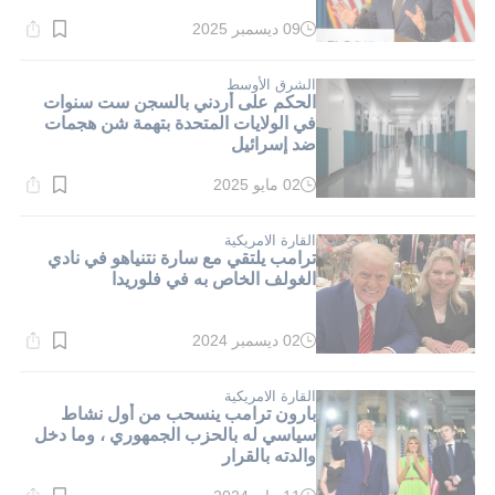
09 ديسمبر 2025
وقت
القراءة:
1}
دقيقة.
الشرق الأوسط
الحكم على أردني بالسجن ست سنوات
في الولايات المتحدة بتهمة شن هجمات
ضد إسرائيل
02 مايو 2025
وقت
القراءة:
1}
دقيقة.
القارة الامريكية
ترامب يلتقي مع سارة نتنياهو في نادي
الغولف الخاص به في فلوريدا
02 ديسمبر 2024
وقت
القراءة:
1}
دقيقة.
القارة الامريكية
بارون ترامب ينسحب من أول نشاط
سياسي له بالحزب الجمهوري ، وما دخل
والدته بالقرار