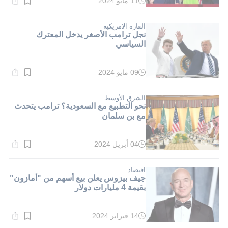
11 مايو 2024
وقت
القراءة:
1}
دقيقة.
القارة الامريكية
نجل ترامب الأصغر يدخل المعترك
السياسي
09 مايو 2024
وقت
القراءة:
1}
دقيقة.
الشرق الأوسط
نحو التطبيع مع السعودية؟ ترامب يتحدث
مع بن سلمان
04 أبريل 2024
وقت
القراءة:
1}
دقيقة.
اقتصاد
جيف بيزوس يعلن بيع أسهم من "أمازون"
بقيمة 4 مليارات دولار
14 فبراير 2024
وقت
القراءة: