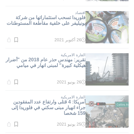
القراءة:
1}
دقيقة.
اقتصاد
فلوريدا تسحب استثماراتها من شركة
يونيليفر على خلفية مقاطعة المستوطنات
26 أكتوبر 2021
وقت
القراءة:
2}
دقيقة.
القارة الامريكية
تقرير: مهندس حذر عام 2018 من "أضرار
هيكلية كبيرة" لمبنى انهار في ميامي
26 يونيو 2021
وقت
القراءة:
1}
دقيقة.
القارة الامريكية
أمريكا: 4 قتلى وارتفاع عدد المفقودين
جراء انهيار مبنى سكني في فلوريدا إلى
159 شخصا
25 يونيو 2021
وقت
القراءة: