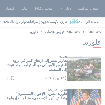
شؤون إسرائيلية
دولي
مونديال 2026
ثقافة
اقتصاد
الصفحة الرئيسية
الشرق الأوسط
شؤون إسرائيلية
دولي
مونديال 2026
ث
i24NEWS
i24NEWS فهرس علامات
فلوريدا
فلوريدا
اقتصاد
تقارير تشير إلى ارتفاع كبير في ثروة
الرئيس الأميركي دونالد ترامب منذ عودته
إلى المنصب
02 يوليو 2026
وقت
القراءة:
1}
دقيقة.
القارة الامريكية
فلوريدا تعلن: "الإخوان المسلمون"
وتحالف ’كير’ الإسلامي- منظمات إرهابية