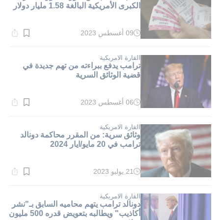
الكبرى الأمريكية البالغة 1.58 مليار دولار
09 أغسطس 2023
وقت
القراءة:
1}
دقيقة.
القارة الامريكية
ترامب يدفع ببراءته من تهم جديدة في
قضية الوثائق السرية
06 أغسطس 2023
وقت
القراءة:
1}
دقيقة.
القارة الامريكية
وثائق سرية: من المقرر محاكمة دونالد
ترامب في 20 مايو/ايار 2024
21 يوليو 2023
وقت
القراءة:
3}
دقيقة.
القارة الامريكية
دونالد ترامب يتهم محاميه السابق بـ"نشر
أكاذيب" ويطالبه بتعويض قدره 500 مليون