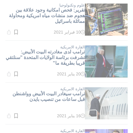
1}
دقيقة.
علوم وتكنولوجيا
تقرير: فحص امكانية وجود علاقة بين
هجوم ضد منشات مياه امريكية ومحاولة
مماثلة باسرائيل
10 فبراير 2021
وقت
القراءة:
1}
دقيقة.
القارة الامريكية
ترامب لدى مغادرته البيت الأبيض:
تشرفت برئاسة الولايات المتحدة "سنلتقي
قريبا بطريقة ما"
20 يناير 2021
وقت
القراءة:
1}
دقيقة.
القارة الامريكية
ترامب سيغادر البيت الأبيض وواشنطن
قبل ساعات من تنصيب بايدن
16 يناير 2021
وقت
القراءة:
1}
دقيقة.
القارة الامريكية