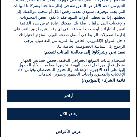
التتبع من دعم الأغراض المعروضة في إطار معالجتنا وشركائنا للبيانات
07 ديسمبر 2019
التي يجب توفيرها. سيؤدي تحديد رفض الكل أو سحب موافقتك إلى
وقت
القراءة:
تعطيلها. إذا تم تعطيل أدوات التتبع، فقد لا تكون بعض المحتويات
1}
والإعلانات التي تراها ذا صلة بك. يمكنك إعادة عرض هذه القائمة
دقيقة.
لتغيير اختياراتك أو سحب الموافقة في أي وقت عن طريق النقر على
إدارة التفضيلات الرابط في أسفل صفحة الويب. ستؤثر اختياراتك
داخل الموقع الإلكتروني الخاص بنا. لمزيد من التفاصيل، يرجى
الرجوع إلى سياسة الخصوصية الخاصة بنا.
نعمد نحن وشركاؤنا إلى معالجة البيانات لتقديم:
استخدام بيانات الموقع الجغرافي الدقيقة. فحص خصائص الجهاز
بشكل فعال من أجل تحديد الهوية. تخزين المعلومات و/أو الوصول
إليها على أحد الأجهزة. الإعلانات والمحتوى المخصصان وقياس أداء
الإعلانات والمحتوى وأبحاث الجمهور وتطوير الخدمات.
قائمة الشركاء (المورّدون)
أوافق
رفض الكل
عرض الأغراض