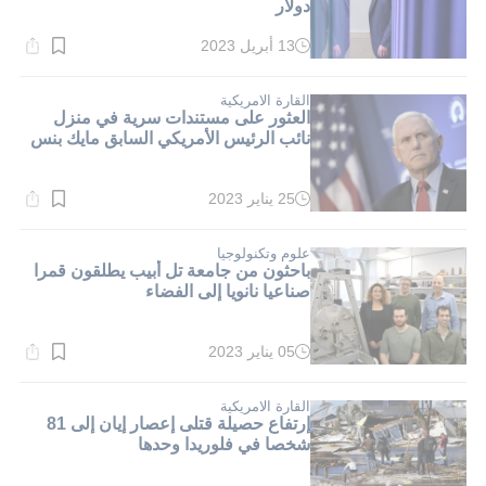
دولار
13 أبريل 2023
وقت
القراءة:
4}
دقيقة.
القارة الامريكية
العثور على مستندات سرية في منزل
نائب الرئيس الأمريكي السابق مايك بنس
25 يناير 2023
وقت
القراءة:
4}
دقيقة.
علوم وتكنولوجيا
باحثون من جامعة تل أبيب يطلقون قمرا
صناعيا نانويا إلى الفضاء
05 يناير 2023
وقت
القراءة:
1}
دقيقة.
القارة الامريكية
إرتفاع حصيلة قتلى إعصار إيان إلى 81
شخصا في فلوريدا وحدها