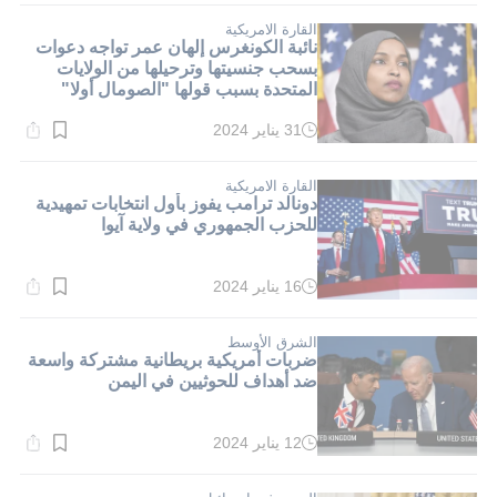
1}
دقيقة.
القارة الامريكية
نائبة الكونغرس إلهان عمر تواجه دعوات
بسحب جنسيتها وترحيلها من الولايات
المتحدة بسبب قولها "الصومال أولا"
31 يناير 2024
وقت
القراءة:
1}
دقيقة.
القارة الامريكية
دونالد ترامب يفوز بأول انتخابات تمهيدية
للحزب الجمهوري في ولاية آيوا
16 يناير 2024
وقت
القراءة:
1}
دقيقة.
الشرق الأوسط
ضربات أمريكية بريطانية مشتركة واسعة
ضد أهداف للحوثيين في اليمن
12 يناير 2024
وقت
القراءة:
2}
دقيقة.