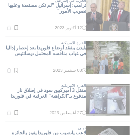
الحرب في إسرائيل
ترامب: إسرائيل "لم تكن مستعدة وعليها
تصويب الأمور"
12 أكتوبر 2023
وقت
القراءة:
3}
دقيقة.
القارة الامريكية
بايدن يتفقد أوضاع فلوريدا بعد إعصار إداليا
في غياب منافسه المحتمل ديسانتيس
03 سبتمبر 2023
وقت
القراءة:
2}
دقيقة.
القارة الامريكية
مقتل 3 أميركيين سود في إطلاق نار
مدفوع بـ"الكراهية" العرقية في فلوريدا
27 أغسطس 2023
وقت
القراءة:
1}
دقيقة.
دولي
لاعب يانصيب من فلوريدا يفوز بالجائزة