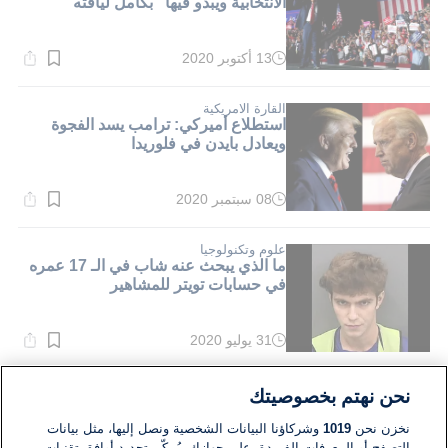
الانتخابية ويبدو فيها "بكامل لياقته"
13 أكتوبر 2020
وقت
القراءة:
1}
دقيقة.
القارة الامريكية
استطلاع أميركي: ترامب يسد الفجوة
ويعادل بايدن في فلوريدا
08 سبتمبر 2020
وقت
القراءة:
1}
دقيقة.
علوم وتكنولوجيا
ما الذي يبحث عنه شاب في الـ 17 عمره
في حسابات تويتر للمشاهير
31 يوليو 2020
وقت
القراءة:
1}
دقيقة.
القارة الامريكية
نحن نهتم بخصوصيتك
السعودي منفذ الهجوم في قاعدة اميركية
وصف الولايات المتحدة بأنها "دولة شر"
نخزن نحن
1019
وشركاؤنا البيانات الشخصية ونصل إليها، مثل بيانات
التصفح أو المعرفات الفريدة، على جهازك. يُمكّن تحديد أوافق تقنيات