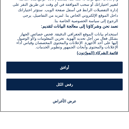
لتغيير اختياراتك أو سحب الموافقة في أي وقت عن طريق النقر على
إدارة التفضيلات الرابط في أسفل صفحة الويب. ستؤثر اختياراتك
داخل الموقع الإلكتروني الخاص بنا. لمزيد من التفاصيل، يرجى
الرجوع إلى سياسة الخصوصية الخاصة بنا.
نعمد نحن وشركاؤنا إلى معالجة البيانات لتقديم:
استخدام بيانات الموقع الجغرافي الدقيقة. فحص خصائص الجهاز
بشكل فعال من أجل تحديد الهوية. تخزين المعلومات و/أو الوصول
إليها على أحد الأجهزة. الإعلانات والمحتوى المخصصان وقياس أداء
الإعلانات والمحتوى وأبحاث الجمهور وتطوير الخدمات.
قائمة الشركاء (المورّدون)
أوافق
رفض الكل
عرض الأغراض
أخبار
أخبار هامة
مباشر
مذياع
برنامج