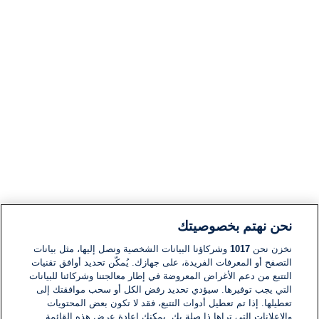
نحن نهتم بخصوصيتك
نخزن نحن
1017
وشركاؤنا البيانات الشخصية ونصل إليها، مثل بيانات
التصفح أو المعرفات الفريدة، على جهازك. يُمكّن تحديد أوافق تقنيات
التتبع من دعم الأغراض المعروضة في إطار معالجتنا وشركائنا للبيانات
التي يجب توفيرها. سيؤدي تحديد رفض الكل أو سحب موافقتك إلى
تعطيلها. إذا تم تعطيل أدوات التتبع، فقد لا تكون بعض المحتويات
والإعلانات التي تراها ذا صلة بك. يمكنك إعادة عرض هذه القائمة