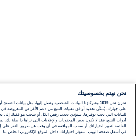
نحن نهتم بخصوصيتك
نخزن نحن
1019
وشركاؤنا البيانات الشخصية ونصل إليها، مثل بيانات التصفح أو
على جهازك. يُمكّن تحديد أوافق تقنيات التتبع من دعم الأغراض المعروضة في إط
للبيانات التي يجب توفيرها. سيؤدي تحديد رفض الكل أو سحب موافقتك إلى تعط
أدوات التتبع، فقد لا تكون بعض المحتويات والإعلانات التي تراها ذا صلة بك. 
القائمة لتغيير اختياراتك أو سحب الموافقة في أي وقت عن طريق النقر على إد
في أسفل صفحة الويب. ستؤثر اختياراتك داخل الموقع الإلكتروني الخاص بنا. ل