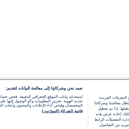
نعمد نحن وشركاؤنا إلى معالجة البيانات لتقديم:
استخدام بيانات الموقع الجغرافي الدقيقة. فحص خصا
 المعرفات الفريدة،
تحديد الهوية. تخزين المعلومات و/أو الوصول إليها على 
ار معالجتنا وشركائنا
المخصصان وقياس أداء الإعلانات والمحتوى وأبحاث ال
يلها. إذا تم تعطيل
قائمة الشركاء (المورّدون)
يمكنك إعادة عرض هذه
ارة التفضيلات الرابط
مزيد من التفاصيل،