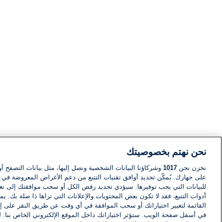
نحن نهتم بخصوصيتك
نخزن نحن
1017
وشركاؤنا البيانات الشخصية ونصل إليها، مثل بيانات التصفح أو
على جهازك. يُمكّن تحديد أوافق تقنيات التتبع من دعم الأغراض المعروضة في إط
للبيانات التي يجب توفيرها. سيؤدي تحديد رفض الكل أو سحب موافقتك إلى تعط
أدوات التتبع، فقد لا تكون بعض المحتويات والإعلانات التي تراها ذا صلة بك. 
القائمة لتغيير اختياراتك أو سحب الموافقة في أي وقت عن طريق النقر على إد
في أسفل صفحة الويب. ستؤثر اختياراتك داخل الموقع الإلكتروني الخاص بنا. ل