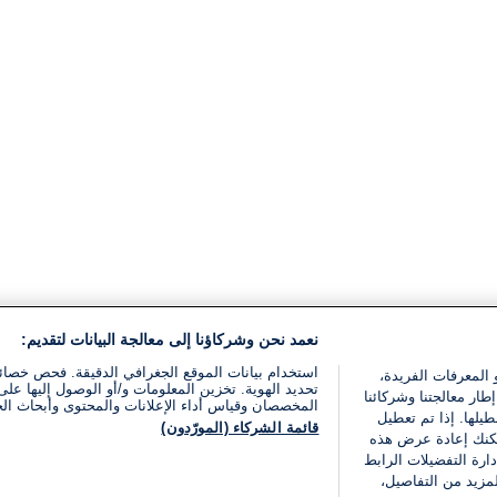
نعمد نحن وشركاؤنا إلى معالجة البيانات لتقديم:
استخدام بيانات الموقع الجغرافي الدقيقة. فحص خصا
 المعرفات الفريدة،
تحديد الهوية. تخزين المعلومات و/أو الوصول إليها على 
ار معالجتنا وشركائنا
المخصصان وقياس أداء الإعلانات والمحتوى وأبحاث ال
يلها. إذا تم تعطيل
قائمة الشركاء (المورّدون)
يمكنك إعادة عرض هذه
ارة التفضيلات الرابط
مزيد من التفاصيل،