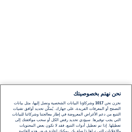
نحن نهتم بخصوصيتك
نخزن نحن
1017
وشركاؤنا البيانات الشخصية ونصل إليها، مثل بيانات
التصفح أو المعرفات الفريدة، على جهازك. يُمكّن تحديد أوافق تقنيات
التتبع من دعم الأغراض المعروضة في إطار معالجتنا وشركائنا للبيانات
التي يجب توفيرها. سيؤدي تحديد رفض الكل أو سحب موافقتك إلى
تعطيلها. إذا تم تعطيل أدوات التتبع، فقد لا تكون بعض المحتويات
والإعلانات التي تراها ذا صلة بك. يمكنك إعادة عرض هذه القائمة