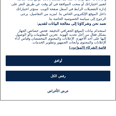
لتغيير اختياراتك أو سحب الموافقة في أي وقت عن طريق النقر على
إدارة التفضيلات الرابط في أسفل صفحة الويب. ستؤثر اختياراتك
داخل الموقع الإلكتروني الخاص بنا. لمزيد من التفاصيل، يرجى
الرجوع إلى سياسة الخصوصية الخاصة بنا.
نعمد نحن وشركاؤنا إلى معالجة البيانات لتقديم:
استخدام بيانات الموقع الجغرافي الدقيقة. فحص خصائص الجهاز
بشكل فعال من أجل تحديد الهوية. تخزين المعلومات و/أو الوصول
إليها على أحد الأجهزة. الإعلانات والمحتوى المخصصان وقياس أداء
الإعلانات والمحتوى وأبحاث الجمهور وتطوير الخدمات.
قائمة الشركاء (المورّدون)
أوافق
رفض الكل
عرض الأغراض
أخبار
أخبار هامة
مباشر
مذياع
برنامج