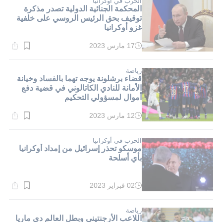
الحرب في أوكرانيا
المحكمة الجنائية الدولية تصدر مذكرة
توقيف بحق الرئيس الروسي على خلفية
غزو أوكرانيا
17 مارس 2023
وقت
القراءة:
1}
دقيقة.
رياضة
قضاء برشلونة يوجه تهما بالفساد وخيانة
الأمانة للنادي الكاتالوني في قضية دفع
أموال لمسؤولي التحكيم
12 مارس 2023
وقت
القراءة:
3}
دقيقة.
الحرب في أوكرانيا
موسكو تحذر إسرائيل من إمداد أوكرانيا
بأي أسلحة
02 فبراير 2023
وقت
القراءة:
2}
دقيقة.
رياضة
اللاعب الأرجنتيني وبطل العالم دي ماريا