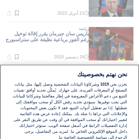
21 أبريل 2022
وقت
القراءة:
1}
دقيقة.
رياضة
باريس سان جيرمان يقرر إقالة توخيل
رغم الفوز برباعية نظيفة على ستراسبورج
24 ديسمبر 2020
وقت
القراءة:
1}
دقيقة.
أوروبا
نحن نهتم بخصوصيتك
بيلاروسيا: استمرار الاحتجاجات وقلق
دولي بشأن مصير ساسة المعارضة في
نخزن نحن
1019
وشركاؤنا البيانات الشخصية ونصل إليها، مثل بيانات
البلاد
التصفح أو المعرفات الفريدة، على جهازك. يُمكّن تحديد أوافق تقنيات
التتبع من دعم الأغراض المعروضة في إطار معالجتنا وشركائنا للبيانات
08 سبتمبر 2020
التي يجب توفيرها. سيؤدي تحديد رفض الكل أو سحب موافقتك إلى
وقت
القراءة:
تعطيلها. إذا تم تعطيل أدوات التتبع، فقد لا تكون بعض المحتويات
1}
والإعلانات التي تراها ذا صلة بك. يمكنك إعادة عرض هذه القائمة
دقيقة.
لتغيير اختياراتك أو سحب الموافقة في أي وقت عن طريق النقر على
إدارة التفضيلات الرابط في أسفل صفحة الويب. ستؤثر اختياراتك
داخل الموقع الإلكتروني الخاص بنا. لمزيد من التفاصيل، يرجى
الرجوع إلى سياسة الخصوصية الخاصة بنا.