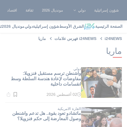
شؤون إسرائيلية
دولي
مونديال 2026
ثقافة
اقتصاد
الصفحة الرئيسية
الشرق الأوسط
شؤون إسرائيلية
دولي
مونديال 2026
ث
i24NEWS
i24NEWS فهرس علامات
ماريا
ماريا
دولي
واشنطن ترسم مستقبل فنزويلا:
مفاوضات لإعادة هندسة السلطة وسط
انقسامات داخلية
02 أغسطس 2026
وقت
القراءة:
1}
دقيقة.
القارة الامريكية
ماتشادو تعود بقوة.. هل تدعم واشنطن
وصول المعارضة إلى حكم فنزويلا؟