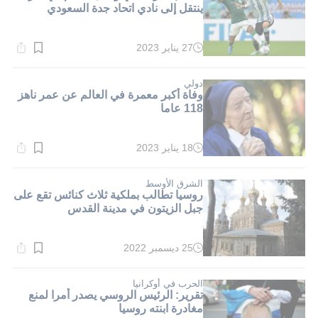
ينتقل إلى نادي اتحاد جدة السعودي
27 يناير 2023
وقت
القراءة:
1}
دقيقة.
دولي
وفاة أكبر معمرة في العالم عن عمر ناهز
118 عاما
18 يناير 2023
وقت
القراءة:
1}
دقيقة.
الشرق الأوسط
روسيا تطالب بملكية ثلاث كنائس تقع على
جبل الزيتون في مدينة القدس
25 ديسمبر 2022
وقت
القراءة:
2}
دقيقة.
الحرب في أوكرانيا
تقرير: الرئيس الروسي يصدر أمرا لمنع
مغادرة ابنته روسيا