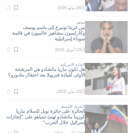
26 مايو 2026
وقت
القراءة:
1}
دقيقة.
ثقافة
من غريتا تونبرغ إلى باسم يوسف
وكارلسون:مشاهير عالميون في قائمة
سوداء إسرائيلية
13 أبريل 2026
وقت
القراءة:
1}
دقيقة.
القارة الامريكية
هل تكون ماريا ماتشادو هي المرشحة
الأولى لقيادة فنزويلا بعد اعتقال مادورو؟
03 يناير 2026
وقت
القراءة:
1}
دقيقة.
الشرق الأوسط
الحائزة على جائزة نوبل للسلام ماريا
كورينا ماتشادو تهنئ نتنياهو على "إنجازات
إسرائيل خلال الحرب"