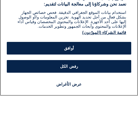
نعمد نحن وشركاؤنا إلى معالجة البيانات لتقديم:
استخدام بيانات الموقع الجغرافي الدقيقة. فحص خصائص الجهاز
بشكل فعال من أجل تحديد الهوية. تخزين المعلومات و/أو الوصول
إليها على أحد الأجهزة. الإعلانات والمحتوى المخصصان وقياس أداء
الإعلانات والمحتوى وأبحاث الجمهور وتطوير الخدمات.
قائمة الشركاء (المورّدون)
أوافق
رفض الكل
عرض الأغراض
أخبار
أخبار هامة
مجانا
مذياع
برنامج
معلومات
فئ
اللجنة التنفيذية i24NEWS
ملخ
برنامج i24NEWS
ال
الاذاعة الحية
شؤو