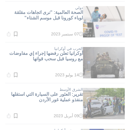
1}
دقيقة.
دولي
الصحة العالمية: "نرى اتجاهات مقلقة
لوباء كورونا قبل موسم الشتاء"
07 سبتمبر 2023
وقت
القراءة:
1}
دقيقة.
الحرب في أوكرانيا
أوكرانيا تعلن رفضها إجراء إي مفاوضات
مع روسيا قبل سحب قواتها
14 يوليو 2023
وقت
القراءة:
1}
دقيقة.
الشرق الأوسط
تقرير: العثور على السيارة التي استقلها
منفذو عملية غور الأردن
09 أبريل 2023
وقت
القراءة:
4}
دقيقة.