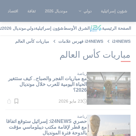
شؤون إسرائيلية
دولي
مونديال 2026
ثقافة
اقتصاد
الصفحة الرئيسية
الشرق الأوسط
شؤون إسرائيلية
دولي
مونديال 2026
ث
i24NEWS
i24NEWS فهرس علامات
مباريات كأس العالم
مباريات كأس العالم
رياضة
مع مباريات الفجر والصباح.. كيف ستتغير
الحياة اليومية للعرب خلال مونديال
2026؟
23 مايو 2026
وقت
القراءة:
1}
دقيقة.
رياضة
حصري i24NEWS: إسرائيل ستوقع اتفاقا
مع قطر لإقامة مكتب ديبلوماسي مؤقت
بالدوحة فترة المونديال