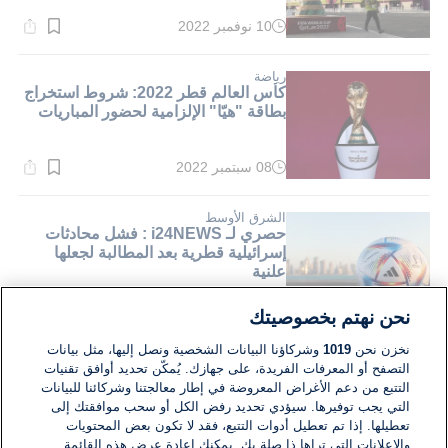
10 نوفمبر 2022
وقت
القراءة:
3}
دقيقة.
رياضة
كأس العالم قطر 2022: شروط استخراج
بطاقة "هيّا" الإلزامية لحضور المباريات
08 سبتمبر 2022
وقت
القراءة:
1}
دقيقة.
الشرق الأوسط
حصري لـ i24NEWS : فشل محادثات
إسرائيلية قطرية بعد المطالبة لجعلها
علنية
31 أغسطس 2022
وقت
نحن نهتم بخصوصيتك
القراءة:
1}
نخزن نحن
1019
وشركاؤنا البيانات الشخصية ونصل إليها، مثل بيانات
دقيقة.
التصفح أو المعرفات الفريدة، على جهازك. يُمكّن تحديد أوافق تقنيات
التتبع من دعم الأغراض المعروضة في إطار معالجتنا وشركائنا للبيانات
التي يجب توفيرها. سيؤدي تحديد رفض الكل أو سحب موافقتك إلى
تعطيلها. إذا تم تعطيل أدوات التتبع، فقد لا تكون بعض المحتويات
والإعلانات التي تراها ذا صلة بك. يمكنك إعادة عرض هذه القائمة