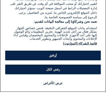
لتغيير اختياراتك أو سحب الموافقة في أي وقت عن طريق النقر على
إدارة التفضيلات الرابط في أسفل صفحة الويب. ستؤثر اختياراتك
داخل الموقع الإلكتروني الخاص بنا. لمزيد من التفاصيل، يرجى
الرجوع إلى سياسة الخصوصية الخاصة بنا.
نعمد نحن وشركاؤنا إلى معالجة البيانات لتقديم:
استخدام بيانات الموقع الجغرافي الدقيقة. فحص خصائص الجهاز
بشكل فعال من أجل تحديد الهوية. تخزين المعلومات و/أو الوصول
إليها على أحد الأجهزة. الإعلانات والمحتوى المخصصان وقياس أداء
الإعلانات والمحتوى وأبحاث الجمهور وتطوير الخدمات.
قائمة الشركاء (المورّدون)
أوافق
رفض الكل
عرض الأغراض
أخبار
أخبار هامة
مباشر
مذياع
برنامج