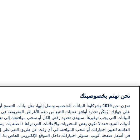
نحن نهتم بخصوصيتك
نخزن نحن
1019
وشركاؤنا البيانات الشخصية ونصل إليها، مثل بيانات التصفح أو
على جهازك. يُمكّن تحديد أوافق تقنيات التتبع من دعم الأغراض المعروضة في إط
للبيانات التي يجب توفيرها. سيؤدي تحديد رفض الكل أو سحب موافقتك إلى تعط
أدوات التتبع، فقد لا تكون بعض المحتويات والإعلانات التي تراها ذا صلة بك. 
القائمة لتغيير اختياراتك أو سحب الموافقة في أي وقت عن طريق النقر على إد
في أسفل صفحة الويب. ستؤثر اختياراتك داخل الموقع الإلكتروني الخاص بنا. ل