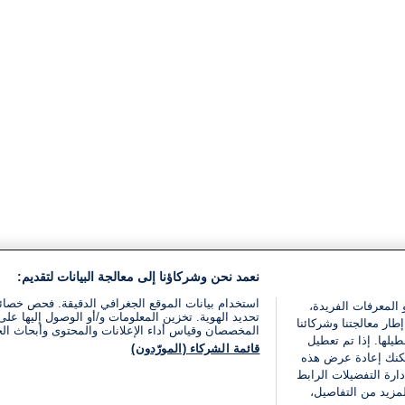
نعمد نحن وشركاؤنا إلى معالجة البيانات لتقديم:
استخدام بيانات الموقع الجغرافي الدقيقة. فحص خصا
 المعرفات الفريدة،
تحديد الهوية. تخزين المعلومات و/أو الوصول إليها على 
ار معالجتنا وشركائنا
المخصصان وقياس أداء الإعلانات والمحتوى وأبحاث ال
يلها. إذا تم تعطيل
قائمة الشركاء (المورّدون)
يمكنك إعادة عرض هذه
ارة التفضيلات الرابط
مزيد من التفاصيل،