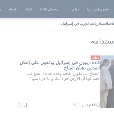
شؤون إسرائيلية
دولي
مونديال 2026
ثقافة
اقتصاد
ر
قافة
اقتصاد
رياضة
الحرب في إسرائيل
كز الأديان للتنمية المستدامة
مستدامة
ثقافة
قادة دينيون في إسرائيل يوقعون على إعلان
القدس بشأن المناخ
"نحتاج إلى تكوين ثقافة وحدة جديدة، تضع في
حساباتها أن الأرض جزء منا، وأننا جزء منها"
05 نوفمبر 2022
وقت
القراءة:
2}