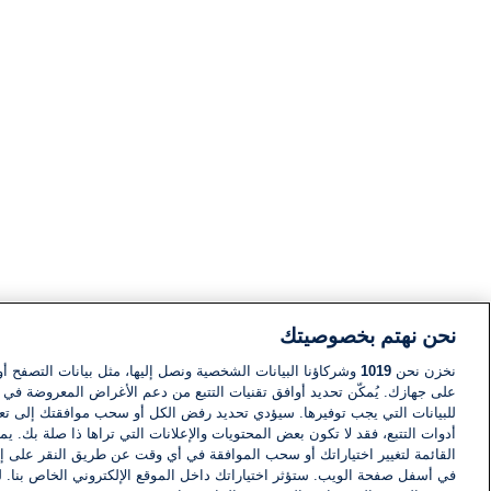
نحن نهتم بخصوصيتك
نخزن نحن
1019
وشركاؤنا البيانات الشخصية ونصل إليها، مثل بيانات التصفح أو
على جهازك. يُمكّن تحديد أوافق تقنيات التتبع من دعم الأغراض المعروضة في إط
للبيانات التي يجب توفيرها. سيؤدي تحديد رفض الكل أو سحب موافقتك إلى تعط
أدوات التتبع، فقد لا تكون بعض المحتويات والإعلانات التي تراها ذا صلة بك. 
القائمة لتغيير اختياراتك أو سحب الموافقة في أي وقت عن طريق النقر على إد
في أسفل صفحة الويب. ستؤثر اختياراتك داخل الموقع الإلكتروني الخاص بنا. ل