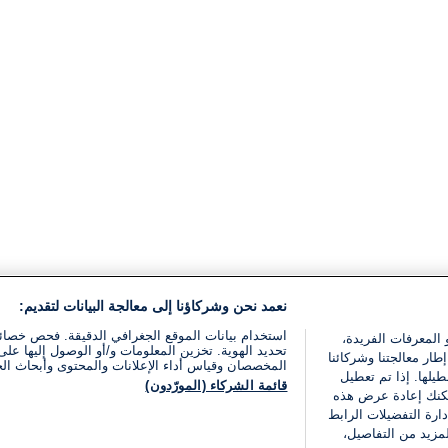
نعمد نحن وشركاؤنا إلى معالجة البيانات لتقديم:
استخدام بيانات الموقع الجغرافي الدقيقة. فحص خصا
 المعرفات الفريدة،
تحديد الهوية. تخزين المعلومات و/أو الوصول إليها على 
ار معالجتنا وشركائنا
المخصصان وقياس أداء الإعلانات والمحتوى وأبحاث ال
يلها. إذا تم تعطيل
قائمة الشركاء (المورّدون)
يمكنك إعادة عرض هذه
ارة التفضيلات الرابط
مزيد من التفاصيل،