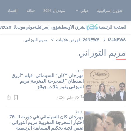
شؤون إسرائيلية
دولي
مونديال 2026
ثقافة
اقتصاد
الصفحة الرئيسية
الشرق الأوسط
شؤون إسرائيلية
دولي
مونديال 2026
ث
i24NEWS
i24NEWS فهرس علامات
مريم التوزاني
مريم التوزاني
ثقافة
مهرجان "كان" السينمائي: فيلم "أزرق
القفطان" للمخرجة المغربية مريم
التوزاني يفوز بثلاث جوائز
22 مايو 2023
وقت
القراءة:
7}
دقيقة.
ثقافة
مهرجان كان السينمائي في دورته الـ 76:
اختيار المخرجة المغربية مريم التوزاني،
ضمن لجنة تحكيم المسابقة الرسمية