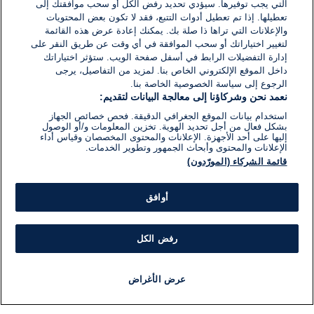
28 سبتمبر 2022
التي يجب توفيرها. سيؤدي تحديد رفض الكل أو سحب موافقتك إلى
وقت
القراءة:
تعطيلها. إذا تم تعطيل أدوات التتبع، فقد لا تكون بعض المحتويات
1}
والإعلانات التي تراها ذا صلة بك. يمكنك إعادة عرض هذه القائمة
دقيقة.
لتغيير اختياراتك أو سحب الموافقة في أي وقت عن طريق النقر على
إدارة التفضيلات الرابط في أسفل صفحة الويب. ستؤثر اختياراتك
داخل الموقع الإلكتروني الخاص بنا. لمزيد من التفاصيل، يرجى
الرجوع إلى سياسة الخصوصية الخاصة بنا.
نعمد نحن وشركاؤنا إلى معالجة البيانات لتقديم:
استخدام بيانات الموقع الجغرافي الدقيقة. فحص خصائص الجهاز
بشكل فعال من أجل تحديد الهوية. تخزين المعلومات و/أو الوصول
إليها على أحد الأجهزة. الإعلانات والمحتوى المخصصان وقياس أداء
الإعلانات والمحتوى وأبحاث الجمهور وتطوير الخدمات.
قائمة الشركاء (المورّدون)
أوافق
رفض الكل
عرض الأغراض
أخبار
أخبار هامة
مباشر
مذياع
برنامج