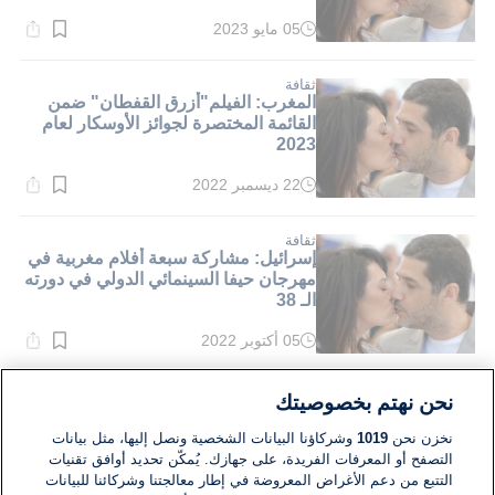
05 مايو 2023
وقت
القراءة:
5}
دقيقة.
ثقافة
المغرب: الفيلم"أزرق القفطان" ضمن
القائمة المختصرة لجوائز الأوسكار لعام
2023
22 ديسمبر 2022
وقت
القراءة:
4}
دقيقة.
ثقافة
إسرائيل: مشاركة سبعة أفلام مغربية في
مهرجان حيفا السينمائي الدولي في دورته
الـ 38
05 أكتوبر 2022
وقت
القراءة:
2}
دقيقة.
ثقافة
نحن نهتم بخصوصيتك
جوائز الأوسكار لعام 2023: الفيلم
الروائي"القفطان الأزرق" يمثل المغرب
نخزن نحن
1019
وشركاؤنا البيانات الشخصية ونصل إليها، مثل بيانات
في المسابقة
التصفح أو المعرفات الفريدة، على جهازك. يُمكّن تحديد أوافق تقنيات
التتبع من دعم الأغراض المعروضة في إطار معالجتنا وشركائنا للبيانات