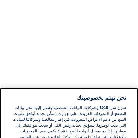
نحن نهتم بخصوصيتك
نخزن نحن
1019
وشركاؤنا البيانات الشخصية ونصل إليها، مثل بيانات
التصفح أو المعرفات الفريدة، على جهازك. يُمكّن تحديد أوافق تقنيات
التتبع من دعم الأغراض المعروضة في إطار معالجتنا وشركائنا للبيانات
التي يجب توفيرها. سيؤدي تحديد رفض الكل أو سحب موافقتك إلى
تعطيلها. إذا تم تعطيل أدوات التتبع، فقد لا تكون بعض المحتويات
والإعلانات التي تراها ذا صلة بك. يمكنك إعادة عرض هذه القائمة