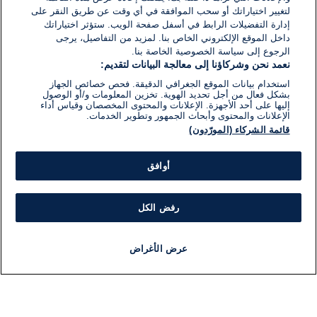
لتغيير اختياراتك أو سحب الموافقة في أي وقت عن طريق النقر على
إدارة التفضيلات الرابط في أسفل صفحة الويب. ستؤثر اختياراتك
داخل الموقع الإلكتروني الخاص بنا. لمزيد من التفاصيل، يرجى
الرجوع إلى سياسة الخصوصية الخاصة بنا.
نعمد نحن وشركاؤنا إلى معالجة البيانات لتقديم:
استخدام بيانات الموقع الجغرافي الدقيقة. فحص خصائص الجهاز
بشكل فعال من أجل تحديد الهوية. تخزين المعلومات و/أو الوصول
إليها على أحد الأجهزة. الإعلانات والمحتوى المخصصان وقياس أداء
الإعلانات والمحتوى وأبحاث الجمهور وتطوير الخدمات.
قائمة الشركاء (المورّدون)
أوافق
رفض الكل
عرض الأغراض
أخبار
أخبار هامة
مباشر
مذياع
برنامج