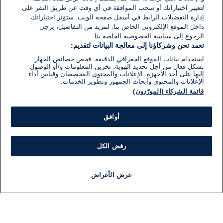
لتغيير اختياراتك أو سحب الموافقة في أي وقت عن طريق النقر على
إدارة التفضيلات الرابط في أسفل صفحة الويب. ستؤثر اختياراتك
داخل الموقع الإلكتروني الخاص بنا. لمزيد من التفاصيل، يرجى
الرجوع إلى سياسة الخصوصية الخاصة بنا.
نعمد نحن وشركاؤنا إلى معالجة البيانات لتقديم:
استخدام بيانات الموقع الجغرافي الدقيقة. فحص خصائص الجهاز
بشكل فعال من أجل تحديد الهوية. تخزين المعلومات و/أو الوصول
إليها على أحد الأجهزة. الإعلانات والمحتوى المخصصان وقياس أداء
الإعلانات والمحتوى وأبحاث الجمهور وتطوير الخدمات.
قائمة الشركاء (المورّدون)
أوافق
رفض الكل
عرض الأغراض
أخبار
أخبار هامة
مباشر
مذياع
برنامج