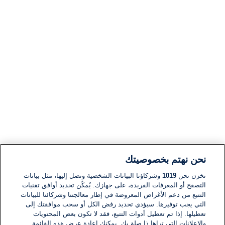
نحن نهتم بخصوصيتك
نخزن نحن
1019
وشركاؤنا البيانات الشخصية ونصل إليها، مثل بيانات
التصفح أو المعرفات الفريدة، على جهازك. يُمكّن تحديد أوافق تقنيات
التتبع من دعم الأغراض المعروضة في إطار معالجتنا وشركائنا للبيانات
التي يجب توفيرها. سيؤدي تحديد رفض الكل أو سحب موافقتك إلى
تعطيلها. إذا تم تعطيل أدوات التتبع، فقد لا تكون بعض المحتويات
والإعلانات التي تراها ذا صلة بك. يمكنك إعادة عرض هذه القائمة