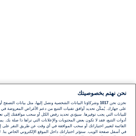
نحن نهتم بخصوصيتك
نخزن نحن
1017
وشركاؤنا البيانات الشخصية ونصل إليها، مثل بيانات التصفح أو
على جهازك. يُمكّن تحديد أوافق تقنيات التتبع من دعم الأغراض المعروضة في إط
للبيانات التي يجب توفيرها. سيؤدي تحديد رفض الكل أو سحب موافقتك إلى تعط
أدوات التتبع، فقد لا تكون بعض المحتويات والإعلانات التي تراها ذا صلة بك. 
القائمة لتغيير اختياراتك أو سحب الموافقة في أي وقت عن طريق النقر على إد
في أسفل صفحة الويب. ستؤثر اختياراتك داخل الموقع الإلكتروني الخاص بنا. ل