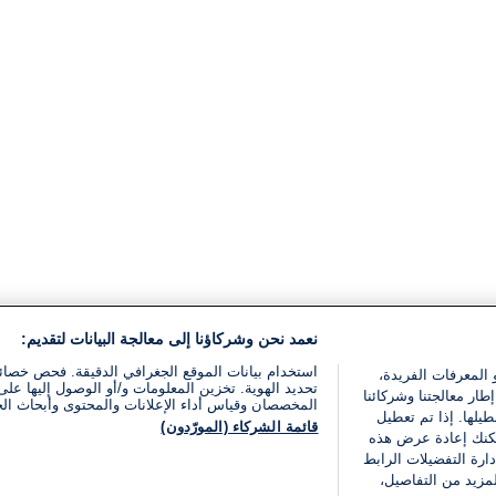
نعمد نحن وشركاؤنا إلى معالجة البيانات لتقديم:
استخدام بيانات الموقع الجغرافي الدقيقة. فحص خصا
 المعرفات الفريدة،
تحديد الهوية. تخزين المعلومات و/أو الوصول إليها على 
ار معالجتنا وشركائنا
المخصصان وقياس أداء الإعلانات والمحتوى وأبحاث ال
يلها. إذا تم تعطيل
قائمة الشركاء (المورّدون)
يمكنك إعادة عرض هذه
ارة التفضيلات الرابط
مزيد من التفاصيل،