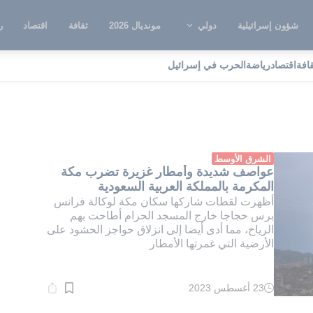
شؤون إسرائيلية
دولي
مونديال 2026
ثقافة
اقتصاد
ر
قافة
اقتصاد
رياضة
الحرب في إسرائيل
صة التعلم الألكتروني
الشرق الأوسط
عواصف شديدة وأمطار غزيرة تضرب مكة
المكرمة بالمملكة العربية السعودية
أظهرت لقطات شاركها سكان مكة لوكالة فرانس
برس حجاجا خارج المسجد الحرام أطاحت بهم
الرياح، مما أدى أيضا إلى انزلاق حواجز الحشود على
الأرضية التي غمرتها الأمطار
23 أغسطس 2023
وقت
القراءة:
1}