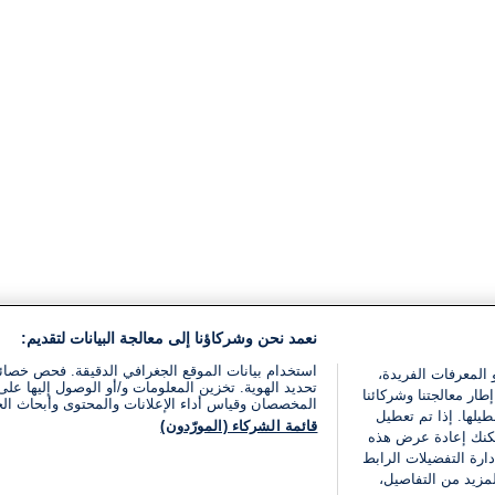
نعمد نحن وشركاؤنا إلى معالجة البيانات لتقديم:
استخدام بيانات الموقع الجغرافي الدقيقة. فحص خصا
 المعرفات الفريدة،
تحديد الهوية. تخزين المعلومات و/أو الوصول إليها على 
ار معالجتنا وشركائنا
المخصصان وقياس أداء الإعلانات والمحتوى وأبحاث ال
يلها. إذا تم تعطيل
قائمة الشركاء (المورّدون)
يمكنك إعادة عرض هذه
ارة التفضيلات الرابط
مزيد من التفاصيل،