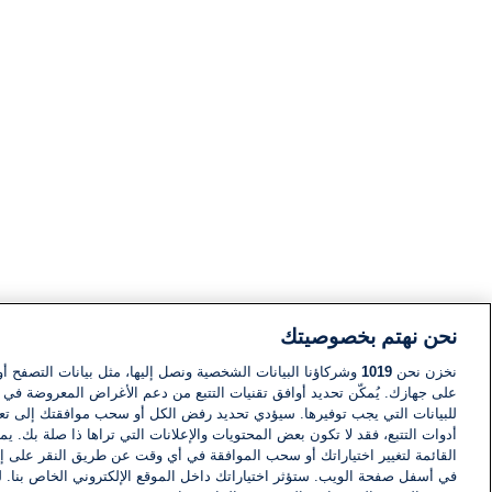
نحن نهتم بخصوصيتك
نخزن نحن
1019
وشركاؤنا البيانات الشخصية ونصل إليها، مثل بيانات التصفح أو
على جهازك. يُمكّن تحديد أوافق تقنيات التتبع من دعم الأغراض المعروضة في إط
للبيانات التي يجب توفيرها. سيؤدي تحديد رفض الكل أو سحب موافقتك إلى تعط
أدوات التتبع، فقد لا تكون بعض المحتويات والإعلانات التي تراها ذا صلة بك. 
القائمة لتغيير اختياراتك أو سحب الموافقة في أي وقت عن طريق النقر على إد
في أسفل صفحة الويب. ستؤثر اختياراتك داخل الموقع الإلكتروني الخاص بنا. ل