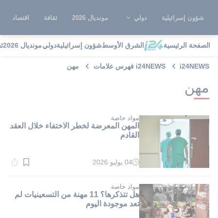
شؤون إسرائيلية
دولي
مونديال 2026
ثقافة
اقتصاد
الصفحة الرئيسية
الشرق الأوسط
شؤون إسرائيلية
دولي
مونديال 2026
ث
i24NEWS
i24NEWS فهرس علامات
مهن
مهن
مواد خاصة
المهن المعرضة لخطر الاختفاء خلال العقد
القادم
04 يوليو 2026
وقت
القراءة:
1}
دقيقة.
مواد خاصة
هل تتذكرها؟ 11 مهنة من التسعينيات لم
تعد موجودة اليوم