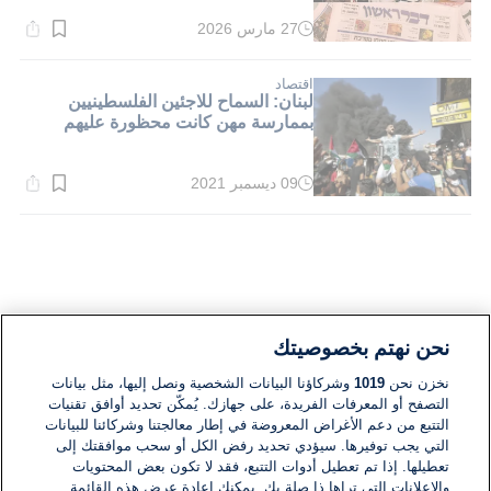
27 مارس 2026
وقت
القراءة:
1}
دقيقة.
اقتصاد
لبنان: السماح للاجئين الفلسطينيين
بممارسة مهن كانت محظورة عليهم
09 ديسمبر 2021
وقت
القراءة:
2}
دقيقة.
نحن نهتم بخصوصيتك
نخزن نحن
1019
وشركاؤنا البيانات الشخصية ونصل إليها، مثل بيانات
التصفح أو المعرفات الفريدة، على جهازك. يُمكّن تحديد أوافق تقنيات
التتبع من دعم الأغراض المعروضة في إطار معالجتنا وشركائنا للبيانات
التي يجب توفيرها. سيؤدي تحديد رفض الكل أو سحب موافقتك إلى
تعطيلها. إذا تم تعطيل أدوات التتبع، فقد لا تكون بعض المحتويات
والإعلانات التي تراها ذا صلة بك. يمكنك إعادة عرض هذه القائمة