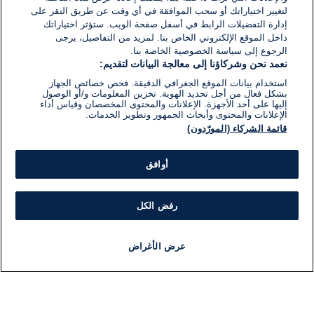
لتغيير اختياراتك أو سحب الموافقة في أي وقت عن طريق النقر على
إدارة التفضيلات الرابط في أسفل صفحة الويب. ستؤثر اختياراتك
داخل الموقع الإلكتروني الخاص بنا. لمزيد من التفاصيل، يرجى
الرجوع إلى سياسة الخصوصية الخاصة بنا.
نعمد نحن وشركاؤنا إلى معالجة البيانات لتقديم:
استخدام بيانات الموقع الجغرافي الدقيقة. فحص خصائص الجهاز
بشكل فعال من أجل تحديد الهوية. تخزين المعلومات و/أو الوصول
إليها على أحد الأجهزة. الإعلانات والمحتوى المخصصان وقياس أداء
الإعلانات والمحتوى وأبحاث الجمهور وتطوير الخدمات.
قائمة الشركاء (المورّدون)
أوافق
رفض الكل
عرض الأغراض
أخبار
أخبار هامة
مباشر
مذياع
برنامج