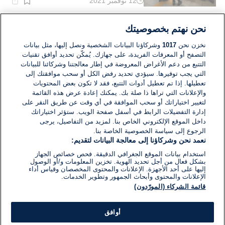
12 نوفمبر 2021
وقت
القراءة:
1}
دقيقة.
اقتصاد
نحن نهتم بخصوصيتك
"ستاربكس" تنضم إلى جهود مواجهة
فيروس كورونا المستجد
نخزن نحن
1017
وشركاؤنا البيانات الشخصية ونصل إليها، مثل بيانات
التصفح أو المعرفات الفريدة، على جهازك. يُمكّن تحديد أوافق تقنيات
التتبع من دعم الأغراض المعروضة في إطار معالجتنا وشركائنا للبيانات
06 مارس 2020
التي يجب توفيرها. سيؤدي تحديد رفض الكل أو سحب موافقتك إلى
وقت
القراءة:
تعطيلها. إذا تم تعطيل أدوات التتبع، فقد لا تكون بعض المحتويات
1}
والإعلانات التي تراها ذا صلة بك. يمكنك إعادة عرض هذه القائمة
دقيقة.
لتغيير اختياراتك أو سحب الموافقة في أي وقت عن طريق النقر على
إدارة التفضيلات الرابط في أسفل صفحة الويب. ستؤثر اختياراتك
داخل الموقع الإلكتروني الخاص بنا. لمزيد من التفاصيل، يرجى
الرجوع إلى سياسة الخصوصية الخاصة بنا.
نعمد نحن وشركاؤنا إلى معالجة البيانات لتقديم:
استخدام بيانات الموقع الجغرافي الدقيقة. فحص خصائص الجهاز
بشكل فعال من أجل تحديد الهوية. تخزين المعلومات و/أو الوصول
إليها على أحد الأجهزة. الإعلانات والمحتوى المخصصان وقياس أداء
الإعلانات والمحتوى وأبحاث الجمهور وتطوير الخدمات.
قائمة الشركاء (المورّدون)
أوافق