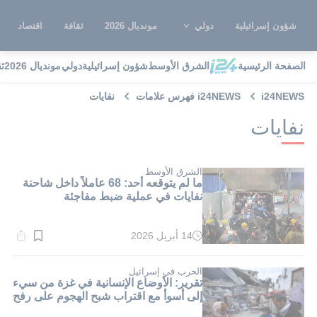
شؤون إسرائيلية
دولي
مونديال 2026
ثقافة
اقتصاد
الصفحة الرئيسية
الشرق الأوسط
شؤون إسرائيلية
دولي
مونديال 2026
ث
i24NEWS
i24NEWS فهرس علامات
نفايات
نفايات
الشرق الأوسط
ما لم يتوقعه أحد: 68 عاملاً داخل شاحنة
نفايات في عملية ضبط مفاجئة
14 أبريل 2026
وقت
القراءة:
1}
دقيقة.
الحرب في إسرائيل
تقرير: الأوضاع الإنسانية في غزة من سيء
إلى أسوأ مع اقتراب شبح الهجوم على رفح