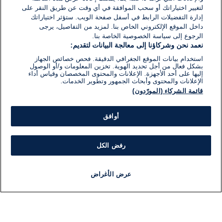
لتغيير اختياراتك أو سحب الموافقة في أي وقت عن طريق النقر على
إدارة التفضيلات الرابط في أسفل صفحة الويب. ستؤثر اختياراتك
داخل الموقع الإلكتروني الخاص بنا. لمزيد من التفاصيل، يرجى
الرجوع إلى سياسة الخصوصية الخاصة بنا.
نعمد نحن وشركاؤنا إلى معالجة البيانات لتقديم:
استخدام بيانات الموقع الجغرافي الدقيقة. فحص خصائص الجهاز
بشكل فعال من أجل تحديد الهوية. تخزين المعلومات و/أو الوصول
إليها على أحد الأجهزة. الإعلانات والمحتوى المخصصان وقياس أداء
الإعلانات والمحتوى وأبحاث الجمهور وتطوير الخدمات.
قائمة الشركاء (المورّدون)
أوافق
رفض الكل
عرض الأغراض
أخبار
أخبار هامة
مباشر
مذياع
برنامج