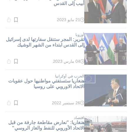
أبيب إلى القدس
21 مايو 2023
وقت
القراءة:
1}
دقيقة.
أوروبا
تقرير: المجر ستنقل سفارتها لدى إسرائيل
إلى القدس ابتداء من الشهر الوشيك
04 مارس 2023
وقت
القراءة:
1}
دقيقة.
الحرب في أوكرانيا
هنغاريا ستستفتي مواطنيها حول عقوبات
الاتحاد الاوروبي على روسيا
26 سبتمبر 2022
وقت
القراءة:
2}
دقيقة.
اقتصاد
هنغاريا: "نعارض مقاطعة جارفة من قبل
الاتحاد الأوروبي للنفط والغاز الروسي"