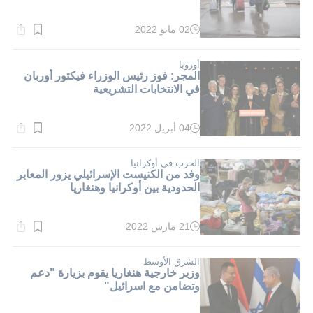
02 مايو 2022
وقت
القراءة:
1}
دقيقة.
أوروبا
المجر: فوز رئيس الوزراء فيكتور أوربان
في الانتخابات التشريعية
04 أبريل 2022
وقت
القراءة:
1}
دقيقة.
الحرب في أوكرانيا
وفد من الكنيست الإسرائيلي يزور المعابر
الحدودية بين أوكرانيا وهنغاريا
21 مارس 2022
وقت
القراءة:
1}
دقيقة.
الشرق الأوسط
وزير خارجية هنغاريا يقوم بزيارة "دعم
وتضامن مع اسرائيل"