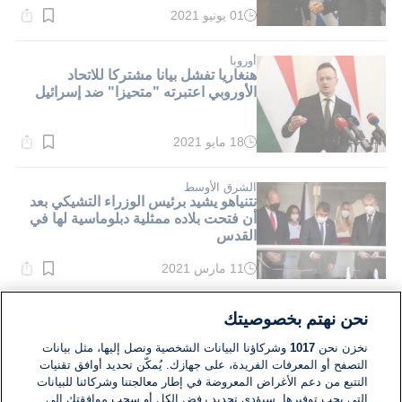
01 يونيو 2021
وقت
القراءة:
1}
دقيقة.
أوروبا
هنغاريا تفشل بيانا مشتركا للاتحاد
الأوروبي اعتبرته "متحيزا" ضد إسرائيل
18 مايو 2021
وقت
القراءة:
1}
دقيقة.
الشرق الأوسط
نتنياهو يشيد برئيس الوزراء التشيكي بعد
أن فتحت بلاده ممثلية دبلوماسية لها في
القدس
11 مارس 2021
وقت
القراءة:
1}
دقيقة.
أوروبا
نحن نهتم بخصوصيتك
تقرير: هنغاريا تمنع الاتحاد الأوروبي من
ادانة التحول في سياسة واشنطن حيال
نخزن نحن
1017
وشركاؤنا البيانات الشخصية ونصل إليها، مثل بيانات
المستوطنات
التصفح أو المعرفات الفريدة، على جهازك. يُمكّن تحديد أوافق تقنيات
التتبع من دعم الأغراض المعروضة في إطار معالجتنا وشركائنا للبيانات
20 نوفمبر 2019
التي يجب توفيرها. سيؤدي تحديد رفض الكل أو سحب موافقتك إلى
وقت