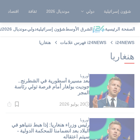
شؤون إسرائيلية
دولي
مونديال 2026
ثقافة
اقتصاد
الصفحة الرئيسية
الشرق الأوسط
شؤون إسرائيلية
دولي
مونديال 2026
ث
i24NEWS
i24NEWS فهرس علامات
هنغاريا
هنغاريا
أوروبا
بعد مسيرة أسطورية في الشطرنج..
جوديت بولغار أمام فرصة تولي رئاسة
المجر
20 يوليو 2026
وقت
القراءة:
1}
دقيقة.
أوروبا
رئيس وزراء هنغاريا: إذا هبط نتنياهو في
البلاد بعد انضمامنا للمحكمة الدولية -
سيتم اعتقاله