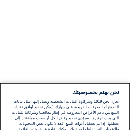
نحن نهتم بخصوصيتك
نخزن نحن
1019
وشركاؤنا البيانات الشخصية ونصل إليها، مثل بيانات
التصفح أو المعرفات الفريدة، على جهازك. يُمكّن تحديد أوافق تقنيات
التتبع من دعم الأغراض المعروضة في إطار معالجتنا وشركائنا للبيانات
التي يجب توفيرها. سيؤدي تحديد رفض الكل أو سحب موافقتك إلى
تعطيلها. إذا تم تعطيل أدوات التتبع، فقد لا تكون بعض المحتويات
والإعلانات التي تراها ذا صلة بك. يمكنك إعادة عرض هذه القائمة