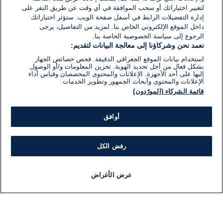
لتغيير اختياراتك أو سحب الموافقة في أي وقت عن طريق النقر على
إدارة التفضيلات الرابط في أسفل صفحة الويب. ستؤثر اختياراتك
داخل الموقع الإلكتروني الخاص بنا. لمزيد من التفاصيل، يرجى
الرجوع إلى سياسة الخصوصية الخاصة بنا.
نعمد نحن وشركاؤنا إلى معالجة البيانات لتقديم:
استخدام بيانات الموقع الجغرافي الدقيقة. فحص خصائص الجهاز
بشكل فعال من أجل تحديد الهوية. تخزين المعلومات و/أو الوصول
إليها على أحد الأجهزة. الإعلانات والمحتوى المخصصان وقياس أداء
الإعلانات والمحتوى وأبحاث الجمهور وتطوير الخدمات.
قائمة الشركاء (المورّدون)
أوافق
رفض الكل
عرض الأغراض
أخبار
أخبار هامة
مباشر
مذياع
برنامج