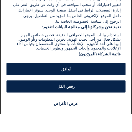
لتغيير اختياراتك أو سحب الموافقة في أي وقت عن طريق النقر على
إدارة التفضيلات الرابط في أسفل صفحة الويب. ستؤثر اختياراتك
داخل الموقع الإلكتروني الخاص بنا. لمزيد من التفاصيل، يرجى
الرجوع إلى سياسة الخصوصية الخاصة بنا.
نعمد نحن وشركاؤنا إلى معالجة البيانات لتقديم:
استخدام بيانات الموقع الجغرافي الدقيقة. فحص خصائص الجهاز
بشكل فعال من أجل تحديد الهوية. تخزين المعلومات و/أو الوصول
إليها على أحد الأجهزة. الإعلانات والمحتوى المخصصان وقياس أداء
الإعلانات والمحتوى وأبحاث الجمهور وتطوير الخدمات.
قائمة الشركاء (المورّدون)
أوافق
رفض الكل
عرض الأغراض
أخبار
أخبار هامة
مباشر
مذياع
برنامج