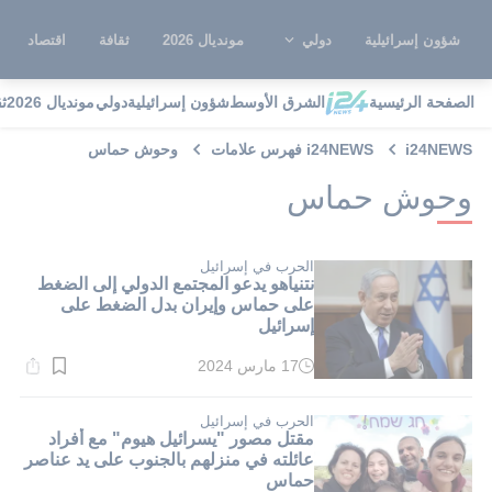
شؤون إسرائيلية
دولي
مونديال 2026
ثقافة
اقتصاد
الصفحة الرئيسية
الشرق الأوسط
شؤون إسرائيلية
دولي
مونديال 2026
ث
i24NEWS
i24NEWS فهرس علامات
وحوش حماس
وحوش حماس
الحرب في إسرائيل
نتنياهو يدعو المجتمع الدولي إلى الضغط
على حماس وإيران بدل الضغط على
إسرائيل
17 مارس 2024
وقت
القراءة:
2}
دقيقة.
الحرب في إسرائيل
مقتل مصور "يسرائيل هيوم" مع أفراد
عائلته في منزلهم بالجنوب على يد عناصر
حماس