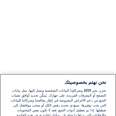
نحن نهتم بخصوصيتك
نخزن نحن
1019
وشركاؤنا البيانات الشخصية ونصل إليها، مثل بيانات
التصفح أو المعرفات الفريدة، على جهازك. يُمكّن تحديد أوافق تقنيات
التتبع من دعم الأغراض المعروضة في إطار معالجتنا وشركائنا للبيانات
التي يجب توفيرها. سيؤدي تحديد رفض الكل أو سحب موافقتك إلى
تعطيلها. إذا تم تعطيل أدوات التتبع، فقد لا تكون بعض المحتويات
والإعلانات التي تراها ذا صلة بك. يمكنك إعادة عرض هذه القائمة