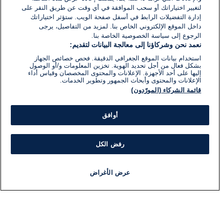
لتغيير اختياراتك أو سحب الموافقة في أي وقت عن طريق النقر على
إدارة التفضيلات الرابط في أسفل صفحة الويب. ستؤثر اختياراتك
داخل الموقع الإلكتروني الخاص بنا. لمزيد من التفاصيل، يرجى
الرجوع إلى سياسة الخصوصية الخاصة بنا.
نعمد نحن وشركاؤنا إلى معالجة البيانات لتقديم:
استخدام بيانات الموقع الجغرافي الدقيقة. فحص خصائص الجهاز
بشكل فعال من أجل تحديد الهوية. تخزين المعلومات و/أو الوصول
إليها على أحد الأجهزة. الإعلانات والمحتوى المخصصان وقياس أداء
الإعلانات والمحتوى وأبحاث الجمهور وتطوير الخدمات.
قائمة الشركاء (المورّدون)
أوافق
رفض الكل
عرض الأغراض
أخبار
أخبار هامة
مباشر
مذياع
برنامج