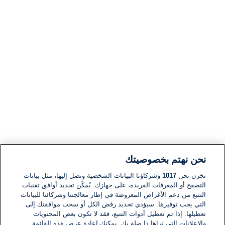
نحن نهتم بخصوصيتك
نخزن نحن
1017
وشركاؤنا البيانات الشخصية ونصل إليها، مثل بيانات
التصفح أو المعرفات الفريدة، على جهازك. يُمكّن تحديد أوافق تقنيات
التتبع من دعم الأغراض المعروضة في إطار معالجتنا وشركائنا للبيانات
التي يجب توفيرها. سيؤدي تحديد رفض الكل أو سحب موافقتك إلى
تعطيلها. إذا تم تعطيل أدوات التتبع، فقد لا تكون بعض المحتويات
والإعلانات التي تراها ذا صلة بك. يمكنك إعادة عرض هذه القائمة