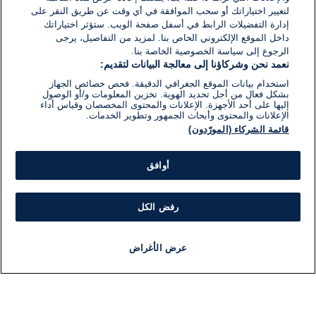
لتغيير اختياراتك أو سحب الموافقة في أي وقت عن طريق النقر على
إدارة التفضيلات الرابط في أسفل صفحة الويب. ستؤثر اختياراتك
داخل الموقع الإلكتروني الخاص بنا. لمزيد من التفاصيل، يرجى
الرجوع إلى سياسة الخصوصية الخاصة بنا.
نعمد نحن وشركاؤنا إلى معالجة البيانات لتقديم:
استخدام بيانات الموقع الجغرافي الدقيقة. فحص خصائص الجهاز
بشكل فعال من أجل تحديد الهوية. تخزين المعلومات و/أو الوصول
إليها على أحد الأجهزة. الإعلانات والمحتوى المخصصان وقياس أداء
الإعلانات والمحتوى وأبحاث الجمهور وتطوير الخدمات.
قائمة الشركاء (المورّدون)
أوافق
رفض الكل
عرض الأغراض
أخبار
أخبار هامة
مباشر
مذياع
برنامج