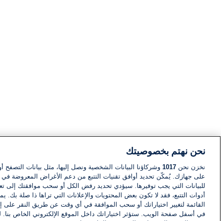
نحن نهتم بخصوصيتك
نخزن نحن
1017
وشركاؤنا البيانات الشخصية ونصل إليها، مثل بيانات التصفح أو
على جهازك. يُمكّن تحديد أوافق تقنيات التتبع من دعم الأغراض المعروضة في إط
للبيانات التي يجب توفيرها. سيؤدي تحديد رفض الكل أو سحب موافقتك إلى تعط
أدوات التتبع، فقد لا تكون بعض المحتويات والإعلانات التي تراها ذا صلة بك. 
القائمة لتغيير اختياراتك أو سحب الموافقة في أي وقت عن طريق النقر على إد
في أسفل صفحة الويب. ستؤثر اختياراتك داخل الموقع الإلكتروني الخاص بنا. ل