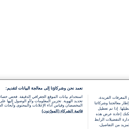
نعمد نحن وشركاؤنا إلى معالجة البيانات لتقديم:
استخدام بيانات الموقع الجغرافي الدقيقة. فحص خصا
 المعرفات الفريدة،
تحديد الهوية. تخزين المعلومات و/أو الوصول إليها على 
ار معالجتنا وشركائنا
المخصصان وقياس أداء الإعلانات والمحتوى وأبحاث ال
يلها. إذا تم تعطيل
قائمة الشركاء (المورّدون)
يمكنك إعادة عرض هذه
ارة التفضيلات الرابط
مزيد من التفاصيل،