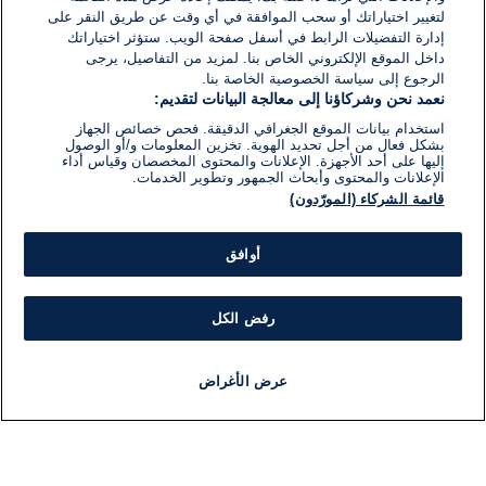
لتغيير اختياراتك أو سحب الموافقة في أي وقت عن طريق النقر على
إدارة التفضيلات الرابط في أسفل صفحة الويب. ستؤثر اختياراتك
داخل الموقع الإلكتروني الخاص بنا. لمزيد من التفاصيل، يرجى
الرجوع إلى سياسة الخصوصية الخاصة بنا.
نعمد نحن وشركاؤنا إلى معالجة البيانات لتقديم:
استخدام بيانات الموقع الجغرافي الدقيقة. فحص خصائص الجهاز
بشكل فعال من أجل تحديد الهوية. تخزين المعلومات و/أو الوصول
إليها على أحد الأجهزة. الإعلانات والمحتوى المخصصان وقياس أداء
الإعلانات والمحتوى وأبحاث الجمهور وتطوير الخدمات.
قائمة الشركاء (المورّدون)
أوافق
رفض الكل
عرض الأغراض
أخبار
أخبار هامة
مباشر
مذياع
برنامج