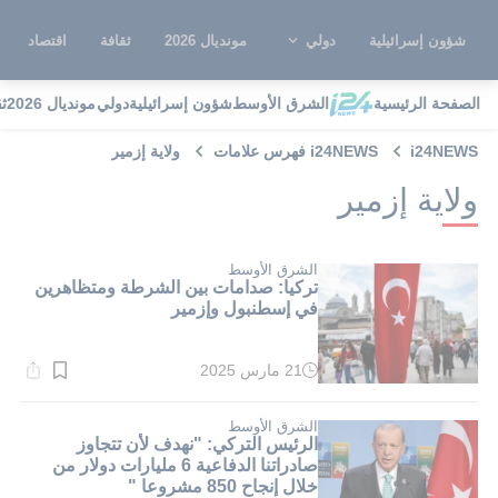
شؤون إسرائيلية
دولي
مونديال 2026
ثقافة
اقتصاد
الصفحة الرئيسية
الشرق الأوسط
شؤون إسرائيلية
دولي
مونديال 2026
ث
i24NEWS
i24NEWS فهرس علامات
ولاية إزمير
ولاية إزمير
الشرق الأوسط
تركيا: صدامات بين الشرطة ومتظاهرين
في إسطنبول وإزمير
21 مارس 2025
وقت
القراءة:
1}
دقيقة.
الشرق الأوسط
الرئيس التركي: "نهدف لأن تتجاوز
صادراتنا الدفاعية 6 مليارات دولار من
خلال إنجاح 850 مشروعا "