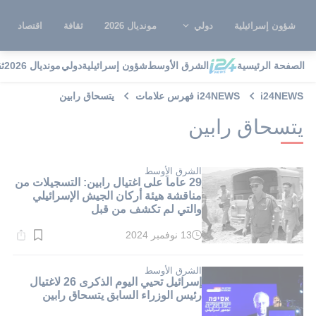
شؤون إسرائيلية
دولي
مونديال 2026
ثقافة
اقتصاد
الصفحة الرئيسية
الشرق الأوسط
شؤون إسرائيلية
دولي
مونديال 2026
ث
i24NEWS
i24NEWS فهرس علامات
يتسحاق رابين
يتسحاق رابين
الشرق الأوسط
29 عاماً على اغتيال رابين: التسجيلات من
مناقشة هيئة أركان الجيش الإسرائيلي
والتي لم تكشف من قبل
13 نوفمبر 2024
وقت
القراءة:
1}
دقيقة.
الشرق الأوسط
إسرائيل تحيي اليوم الذكرى 26 لاغتيال
رئيس الوزراء السابق يتسحاق رابين