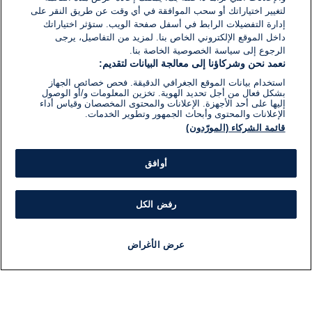
لتغيير اختياراتك أو سحب الموافقة في أي وقت عن طريق النقر على
إدارة التفضيلات الرابط في أسفل صفحة الويب. ستؤثر اختياراتك
داخل الموقع الإلكتروني الخاص بنا. لمزيد من التفاصيل، يرجى
الرجوع إلى سياسة الخصوصية الخاصة بنا.
نعمد نحن وشركاؤنا إلى معالجة البيانات لتقديم:
استخدام بيانات الموقع الجغرافي الدقيقة. فحص خصائص الجهاز
بشكل فعال من أجل تحديد الهوية. تخزين المعلومات و/أو الوصول
إليها على أحد الأجهزة. الإعلانات والمحتوى المخصصان وقياس أداء
الإعلانات والمحتوى وأبحاث الجمهور وتطوير الخدمات.
قائمة الشركاء (المورّدون)
أوافق
رفض الكل
عرض الأغراض
أخبار
أخبار هامة
مباشر
مذياع
برنامج