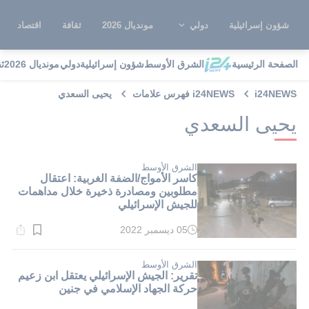
شؤون إسرائيلية
دولي
مونديال 2026
ثقافة
اقتصاد
الصفحة الرئيسية
الشرق الأوسط
شؤون إسرائيلية
دولي
مونديال 2026
ث
i24NEWS
i24NEWS فهرس علامات
يحيى السعدي
يحيى السعدي
الشرق الأوسط
كاسر الأمواج/الضفة الغربية: اعتقال
مطلوبين ومصادرة ذخيرة خلال مداهمات
للجيش الإسرائيلي
05 ديسمبر 2022
وقت
القراءة:
2}
دقيقة.
الشرق الأوسط
تقرير: الجيش الإسرائيلي يعتقل ابن زعيم
حركة الجهاد الإسلامي في جنين