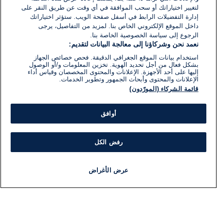
لتغيير اختياراتك أو سحب الموافقة في أي وقت عن طريق النقر على
إدارة التفضيلات الرابط في أسفل صفحة الويب. ستؤثر اختياراتك
داخل الموقع الإلكتروني الخاص بنا. لمزيد من التفاصيل، يرجى
الرجوع إلى سياسة الخصوصية الخاصة بنا.
نعمد نحن وشركاؤنا إلى معالجة البيانات لتقديم:
استخدام بيانات الموقع الجغرافي الدقيقة. فحص خصائص الجهاز
بشكل فعال من أجل تحديد الهوية. تخزين المعلومات و/أو الوصول
إليها على أحد الأجهزة. الإعلانات والمحتوى المخصصان وقياس أداء
الإعلانات والمحتوى وأبحاث الجمهور وتطوير الخدمات.
قائمة الشركاء (المورّدون)
أوافق
رفض الكل
عرض الأغراض
أخبار
أخبار هامة
مباشر
مذياع
برنامج