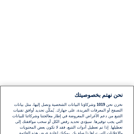
نحن نهتم بخصوصيتك
نخزن نحن
1019
وشركاؤنا البيانات الشخصية ونصل إليها، مثل بيانات
التصفح أو المعرفات الفريدة، على جهازك. يُمكّن تحديد أوافق تقنيات
التتبع من دعم الأغراض المعروضة في إطار معالجتنا وشركائنا للبيانات
التي يجب توفيرها. سيؤدي تحديد رفض الكل أو سحب موافقتك إلى
تعطيلها. إذا تم تعطيل أدوات التتبع، فقد لا تكون بعض المحتويات
والإعلانات التي تراها ذا صلة بك. يمكنك إعادة عرض هذه القائمة