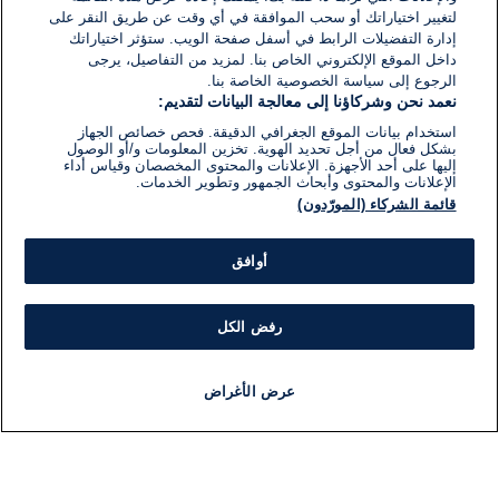
لتغيير اختياراتك أو سحب الموافقة في أي وقت عن طريق النقر على
إدارة التفضيلات الرابط في أسفل صفحة الويب. ستؤثر اختياراتك
داخل الموقع الإلكتروني الخاص بنا. لمزيد من التفاصيل، يرجى
الرجوع إلى سياسة الخصوصية الخاصة بنا.
نعمد نحن وشركاؤنا إلى معالجة البيانات لتقديم:
استخدام بيانات الموقع الجغرافي الدقيقة. فحص خصائص الجهاز
بشكل فعال من أجل تحديد الهوية. تخزين المعلومات و/أو الوصول
إليها على أحد الأجهزة. الإعلانات والمحتوى المخصصان وقياس أداء
الإعلانات والمحتوى وأبحاث الجمهور وتطوير الخدمات.
قائمة الشركاء (المورّدون)
أوافق
رفض الكل
عرض الأغراض
أخبار
أخبار هامة
مباشر
مذياع
برنامج