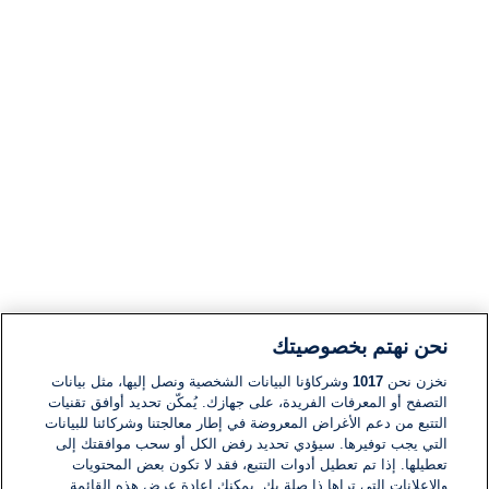
نحن نهتم بخصوصيتك
نخزن نحن
1017
وشركاؤنا البيانات الشخصية ونصل إليها، مثل بيانات
التصفح أو المعرفات الفريدة، على جهازك. يُمكّن تحديد أوافق تقنيات
التتبع من دعم الأغراض المعروضة في إطار معالجتنا وشركائنا للبيانات
التي يجب توفيرها. سيؤدي تحديد رفض الكل أو سحب موافقتك إلى
تعطيلها. إذا تم تعطيل أدوات التتبع، فقد لا تكون بعض المحتويات
والإعلانات التي تراها ذا صلة بك. يمكنك إعادة عرض هذه القائمة