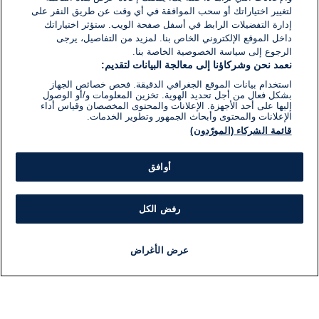
لتغيير اختياراتك أو سحب الموافقة في أي وقت عن طريق النقر على
إدارة التفضيلات الرابط في أسفل صفحة الويب. ستؤثر اختياراتك
داخل الموقع الإلكتروني الخاص بنا. لمزيد من التفاصيل، يرجى
الرجوع إلى سياسة الخصوصية الخاصة بنا.
نعمد نحن وشركاؤنا إلى معالجة البيانات لتقديم:
استخدام بيانات الموقع الجغرافي الدقيقة. فحص خصائص الجهاز
بشكل فعال من أجل تحديد الهوية. تخزين المعلومات و/أو الوصول
إليها على أحد الأجهزة. الإعلانات والمحتوى المخصصان وقياس أداء
الإعلانات والمحتوى وأبحاث الجمهور وتطوير الخدمات.
قائمة الشركاء (المورّدون)
أوافق
رفض الكل
عرض الأغراض
أخبار
أخبار هامة
مباشر
مذياع
برنامج