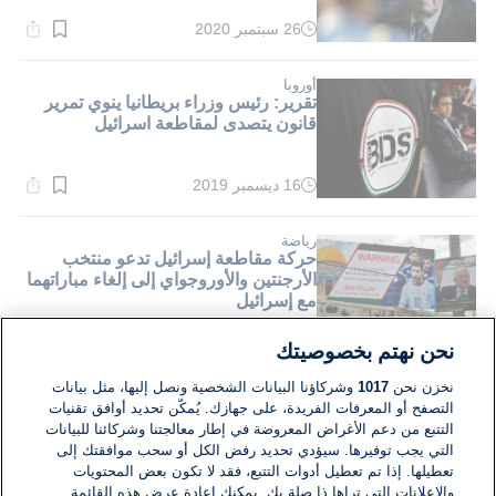
26 سبتمبر 2020
وقت
القراءة:
1}
دقيقة.
أوروبا
تقرير: رئيس وزراء بريطانيا ينوي تمرير
قانون يتصدى لمقاطعة اسرائيل
16 ديسمبر 2019
وقت
القراءة:
1}
دقيقة.
رياضة
حركة مقاطعة إسرائيل تدعو منتخب
الأرجنتين والأوروجواي إلى إلغاء مباراتهما
مع إسرائيل
05 نوفمبر 2019
وقت
نحن نهتم بخصوصيتك
القراءة:
1}
نخزن نحن
1017
وشركاؤنا البيانات الشخصية ونصل إليها، مثل بيانات
دقيقة.
التصفح أو المعرفات الفريدة، على جهازك. يُمكّن تحديد أوافق تقنيات
التتبع من دعم الأغراض المعروضة في إطار معالجتنا وشركائنا للبيانات
التي يجب توفيرها. سيؤدي تحديد رفض الكل أو سحب موافقتك إلى
تعطيلها. إذا تم تعطيل أدوات التتبع، فقد لا تكون بعض المحتويات
والإعلانات التي تراها ذا صلة بك. يمكنك إعادة عرض هذه القائمة