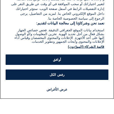
لتغيير اختياراتك أو سحب الموافقة في أي وقت عن طريق النقر على
إدارة التفضيلات الرابط في أسفل صفحة الويب. ستؤثر اختياراتك
داخل الموقع الإلكتروني الخاص بنا. لمزيد من التفاصيل، يرجى
الرجوع إلى سياسة الخصوصية الخاصة بنا.
نعمد نحن وشركاؤنا إلى معالجة البيانات لتقديم:
استخدام بيانات الموقع الجغرافي الدقيقة. فحص خصائص الجهاز
بشكل فعال من أجل تحديد الهوية. تخزين المعلومات و/أو الوصول
إليها على أحد الأجهزة. الإعلانات والمحتوى المخصصان وقياس أداء
الإعلانات والمحتوى وأبحاث الجمهور وتطوير الخدمات.
قائمة الشركاء (المورّدون)
أوافق
رفض الكل
عرض الأغراض
أخبار
أخبار هامة
مباشر
مذياع
برنامج