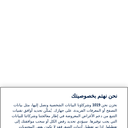
نحن نهتم بخصوصيتك
نخزن نحن
1019
وشركاؤنا البيانات الشخصية ونصل إليها، مثل بيانات
التصفح أو المعرفات الفريدة، على جهازك. يُمكّن تحديد أوافق تقنيات
التتبع من دعم الأغراض المعروضة في إطار معالجتنا وشركائنا للبيانات
التي يجب توفيرها. سيؤدي تحديد رفض الكل أو سحب موافقتك إلى
تعطيلها. إذا تم تعطيل أدوات التتبع، فقد لا تكون بعض المحتويات