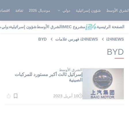
لشرق الأوسط
شؤون إسرائيلية
دولي
مونديال 2026
ثقافة
اقتصاد
الصفحة الرئيسية
مشروع IMEC
الشرق الأوسط
شؤون إسرائيلية
دولي
م
i24NEWS
i24NEWS فهرس علامات
BYD
BYD
الشرق الأوسط
إسرائيل ثالث أكبر مستورد للمركبات
الصينية
10 أبريل 2023
وقت
القراءة:
1}
دقيقة.