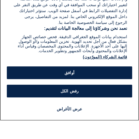
لتغيير اختياراتك أو سحب الموافقة في أي وقت عن طريق النقر على
إدارة التفضيلات الرابط في أسفل صفحة الويب. ستؤثر اختياراتك
داخل الموقع الإلكتروني الخاص بنا. لمزيد من التفاصيل، يرجى
الرجوع إلى سياسة الخصوصية الخاصة بنا.
نعمد نحن وشركاؤنا إلى معالجة البيانات لتقديم:
استخدام بيانات الموقع الجغرافي الدقيقة. فحص خصائص الجهاز
بشكل فعال من أجل تحديد الهوية. تخزين المعلومات و/أو الوصول
إليها على أحد الأجهزة. الإعلانات والمحتوى المخصصان وقياس أداء
الإعلانات والمحتوى وأبحاث الجمهور وتطوير الخدمات.
قائمة الشركاء (المورّدون)
أوافق
رفض الكل
عرض الأغراض
أخبار
أخبار هامة
مباشر
مذياع
برنامج