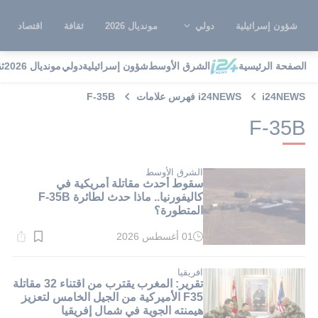
شؤون إسرائيلية
دولي
مونديال 2026
ثقافة
اقتصاد
الصفحة الرئيسية
الشرق الأوسط
شؤون إسرائيلية
دولي
مونديال 2026
ث
i24NEWS
i24NEWS فهرس علامات
F-35B
F-35B
الشرق الأوسط
سقوط أحدث مقاتلة أمريكية في
كاليفورنيا.. ماذا حدث لطائرة F-35B
المتطورة؟
01 أغسطس 2026
وقت
القراءة:
1}
دقيقة.
افريقيا
تقرير: المغرب يقترب من اقتناء 32 مقاتلة
F35 الأميركية من الجيل الخامس لتعزيز
هيمنته الجوية في شمال إفريقيا