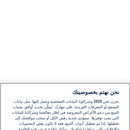
نحن نهتم بخصوصيتك
نخزن نحن
1019
وشركاؤنا البيانات الشخصية ونصل إليها، مثل بيانات
التصفح أو المعرفات الفريدة، على جهازك. يُمكّن تحديد أوافق تقنيات
التتبع من دعم الأغراض المعروضة في إطار معالجتنا وشركائنا للبيانات
التي يجب توفيرها. سيؤدي تحديد رفض الكل أو سحب موافقتك إلى
تعطيلها. إذا تم تعطيل أدوات التتبع، فقد لا تكون بعض المحتويات
والإعلانات التي تراها ذا صلة بك. يمكنك إعادة عرض هذه القائمة