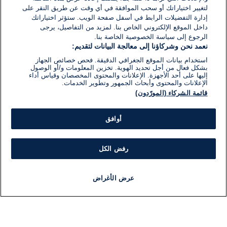
لتغيير اختياراتك أو سحب الموافقة في أي وقت عن طريق النقر على
إدارة التفضيلات الرابط في أسفل صفحة الويب. ستؤثر اختياراتك
داخل الموقع الإلكتروني الخاص بنا. لمزيد من التفاصيل، يرجى
الرجوع إلى سياسة الخصوصية الخاصة بنا.
نعمد نحن وشركاؤنا إلى معالجة البيانات لتقديم:
استخدام بيانات الموقع الجغرافي الدقيقة. فحص خصائص الجهاز
بشكل فعال من أجل تحديد الهوية. تخزين المعلومات و/أو الوصول
إليها على أحد الأجهزة. الإعلانات والمحتوى المخصصان وقياس أداء
الإعلانات والمحتوى وأبحاث الجمهور وتطوير الخدمات.
قائمة الشركاء (المورّدون)
أوافق
رفض الكل
عرض الأغراض
أخبار
أخبار هامة
مباشر
مذياع
برنامج