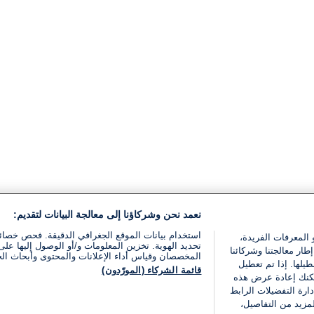
نعمد نحن وشركاؤنا إلى معالجة البيانات لتقديم:
استخدام بيانات الموقع الجغرافي الدقيقة. فحص خصا
 المعرفات الفريدة،
تحديد الهوية. تخزين المعلومات و/أو الوصول إليها على 
ار معالجتنا وشركائنا
المخصصان وقياس أداء الإعلانات والمحتوى وأبحاث ال
يلها. إذا تم تعطيل
قائمة الشركاء (المورّدون)
يمكنك إعادة عرض هذه
ارة التفضيلات الرابط
مزيد من التفاصيل،