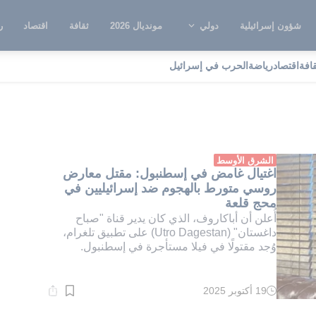
شؤون إسرائيلية
دولي
مونديال 2026
ثقافة
اقتصاد
ر
قافة
اقتصاد
رياضة
الحرب في إسرائيل
Utro Dagesta
الشرق الأوسط
اغتيال غامض في إسطنبول: مقتل معارض
روسي متورط بالهجوم ضد إسرائيليين في
محج قلعة
أُعلن أن أباكاروف، الذي كان يدير قناة "صباح
داغستان" (Utro Dagestan) على تطبيق تلغرام،
وُجد مقتولًا في فيلا مستأجرة في إسطنبول.
19 أكتوبر 2025
وقت
القراءة:
1}