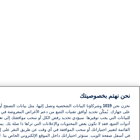
نحن نهتم بخصوصيتك
نخزن نحن
1019
وشركاؤنا البيانات الشخصية ونصل إليها، مثل بيانات التصفح أو
على جهازك. يُمكّن تحديد أوافق تقنيات التتبع من دعم الأغراض المعروضة في إط
للبيانات التي يجب توفيرها. سيؤدي تحديد رفض الكل أو سحب موافقتك إلى تعط
أدوات التتبع، فقد لا تكون بعض المحتويات والإعلانات التي تراها ذا صلة بك. 
القائمة لتغيير اختياراتك أو سحب الموافقة في أي وقت عن طريق النقر على إد
في أسفل صفحة الويب. ستؤثر اختياراتك داخل الموقع الإلكتروني الخاص بنا. ل