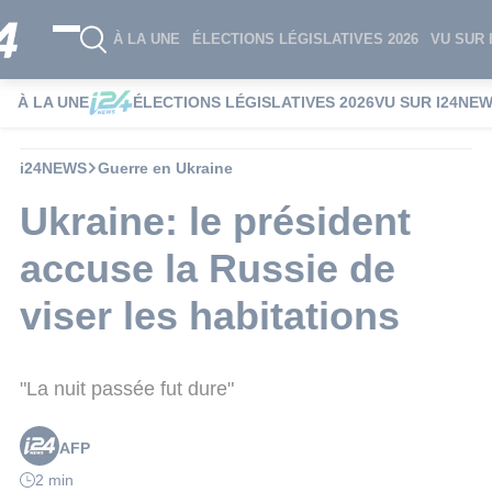
À LA UNE
ÉLECTIONS LÉGISLATIVES 2026
VU SUR 
À LA UNE
ÉLECTIONS LÉGISLATIVES 2026
VU SUR I24NE
i24NEWS
Guerre en Ukraine
Ukraine: le président
accuse la Russie de
viser les habitations
"La nuit passée fut dure"
AFP
2 min