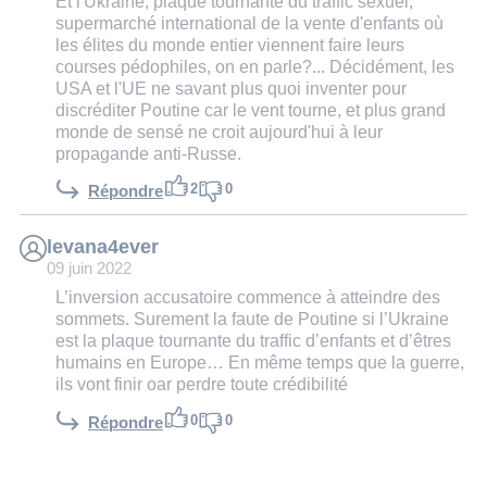
Et l'Ukraine, plaque tournante du traffic sexuel,
supermarché international de la vente d'enfants où
les élites du monde entier viennent faire leurs
courses pédophiles, on en parle?... Décidément, les
USA et l'UE ne savant plus quoi inventer pour
discréditer Poutine car le vent tourne, et plus grand
monde de sensé ne croit aujourd'hui à leur
propagande anti-Russe.
2
0
Répondre
levana4ever
09 juin 2022
L’inversion accusatoire commence à atteindre des
sommets. Surement la faute de Poutine si l’Ukraine
est la plaque tournante du traffic d’enfants et d’êtres
humains en Europe… En même temps que la guerre,
ils vont finir oar perdre toute crédibilité
0
0
Répondre