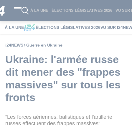
À LA UNE
ÉLECTIONS LÉGISLATIVES 2026
VU SUR 
À LA UNE
ÉLECTIONS LÉGISLATIVES 2026
VU SUR I24NE
i24NEWS
Guerre en Ukraine
Ukraine: l'armée russe
dit mener des "frappes
massives" sur tous les
fronts
"Les forces aériennes, balistiques et l'artillerie
russes effectuent des frappes massives"