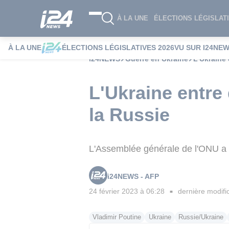
À LA UNE
ÉLECTIONS LÉGISLATI
À LA UNE
ÉLECTIONS LÉGISLATIVES 2026
VU SUR I24NE
i24NEWS
Guerre en Ukraine
L'Ukraine
L'Ukraine entre
la Russie
L'Assemblée générale de l'ONU a e
i24NEWS - AFP
24 février 2023 à 06:28
dernière modifi
■
Vladimir Poutine
Ukraine
Russie/Ukraine