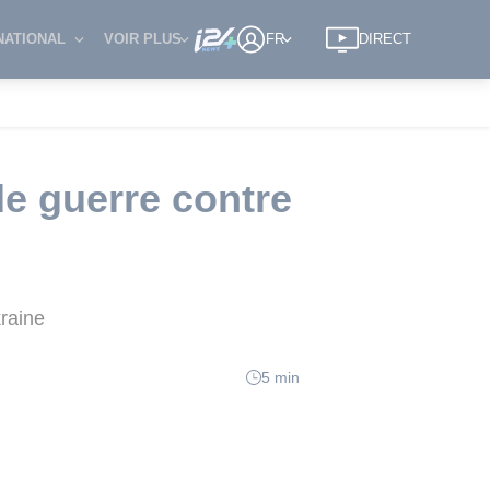
NATIONAL
VOIR PLUS
FR
DIRECT
e guerre contre
kraine
5 min