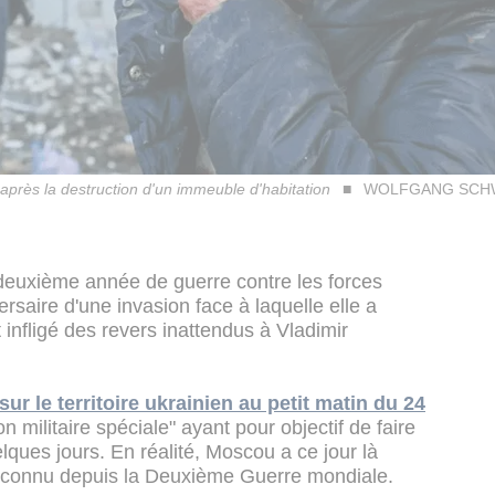
près la destruction d'un immeuble d'habitation
WOLFGANG SCH
deuxième année de guerre contre les forces
rsaire d'une invasion face à laquelle elle a
 infligé des revers inattendus à Vladimir
ur le territoire ukrainien au petit matin du 24
n militaire spéciale" ayant pour objectif de faire
lques jours. En réalité, Moscou a ce jour là
e a connu depuis la Deuxième Guerre mondiale.