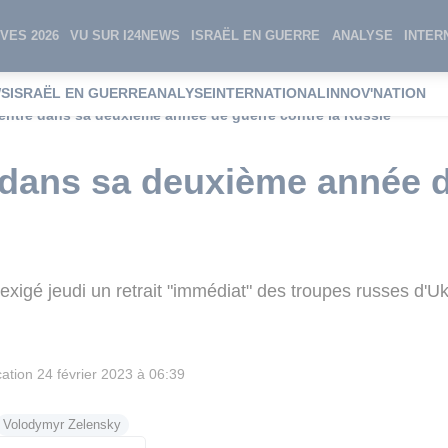
VES 2026
VU SUR I24NEWS
ISRAËL EN GUERRE
ANALYSE
INTER
WS
ISRAËL EN GUERRE
ANALYSE
INTERNATIONAL
INNOV'NATION
 entre dans sa deuxième année de guerre contre la Russie
 dans sa deuxième année d
xigé jeudi un retrait "immédiat" des troupes russes d'U
cation
24 février 2023 à 06:39
Volodymyr Zelensky