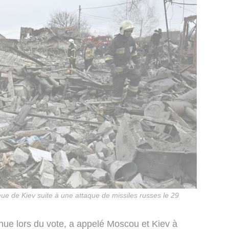
e de Kiev suite à une attaque de missiles russes le 29
enue lors du vote, a appelé Moscou et Kiev à