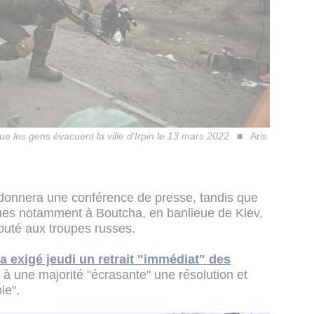
que les gens évacuent la ville d'Irpin le 13 mars 2022
Aris
donnera une conférence de presse, tandis que
ues notamment à Boutcha, en banlieue de Kiev,
puté aux troupes russes.
 exigé jeudi un retrait "immédiat" des
 à une majorité "écrasante" une résolution et
le".