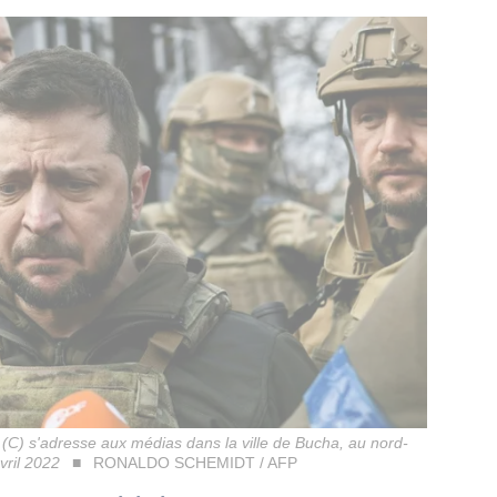
(C) s'adresse aux médias dans la ville de Bucha, au nord-
vril 2022
RONALDO SCHEMIDT / AFP