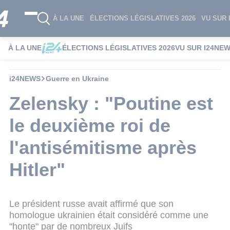
À LA UNE
ÉLECTIONS LÉGISLATIVES 2026
VU SUR 
À LA UNE
ÉLECTIONS LÉGISLATIVES 2026
VU SUR I24NE
i24NEWS
Guerre en Ukraine
Zelensky : "Poutine est
le deuxième roi de
l'antisémitisme après
Hitler"
Le président russe avait affirmé que son
homologue ukrainien était considéré comme une
"honte" par de nombreux Juifs