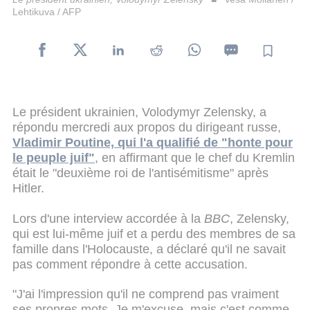
Lehtikuva / AFP
Le président ukrainien, Volodymyr Zelensky, a
répondu mercredi aux propos du dirigeant russe,
Vladimir Poutine, qui l'a qualifié de "honte pour
le peuple juif"
, en affirmant que le chef du Kremlin
était le "deuxième roi de l'antisémitisme" après
Hitler.
Lors d'une interview accordée à la
BBC
, Zelensky,
qui est lui-même juif et a perdu des membres de sa
famille dans l'Holocauste, a déclaré qu'il ne savait
pas comment répondre à cette accusation.
"J'ai l'impression qu'il ne comprend pas vraiment
ses propres mots. Je m'excuse, mais c'est comme