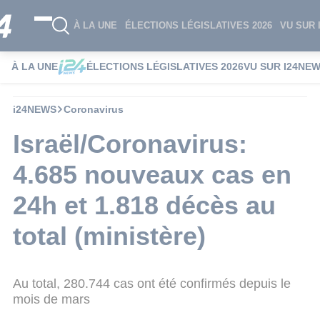
À LA UNE
ÉLECTIONS LÉGISLATIVES 2026
VU SUR 
À LA UNE
ÉLECTIONS LÉGISLATIVES 2026
VU SUR I24NE
i24NEWS
Coronavirus
Israël/Coronavirus:
4.685 nouveaux cas en
24h et 1.818 décès au
total (ministère)
Au total, 280.744 cas ont été confirmés depuis le
mois de mars