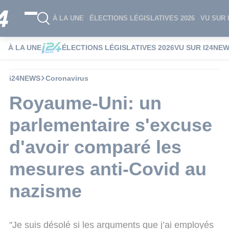
À LA UNE
ÉLECTIONS LÉGISLATIVES 2026
VU SUR 
À LA UNE
ÉLECTIONS LÉGISLATIVES 2026
VU SUR I24NE
i24NEWS
Coronavirus
Royaume-Uni: un
parlementaire s'excuse
d'avoir comparé les
mesures anti-Covid au
nazisme
"Je suis désolé si les arguments que j’ai employés