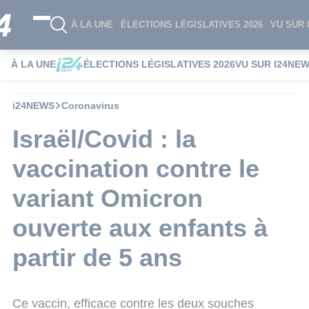
À LA UNE
ÉLECTIONS LÉGISLATIVES 2026
VU SUR 
À LA UNE
ÉLECTIONS LÉGISLATIVES 2026
VU SUR I24NE
i24NEWS
Coronavirus
Israël/Covid : la
vaccination contre le
variant Omicron
ouverte aux enfants à
partir de 5 ans
Ce vaccin, efficace contre les deux souches