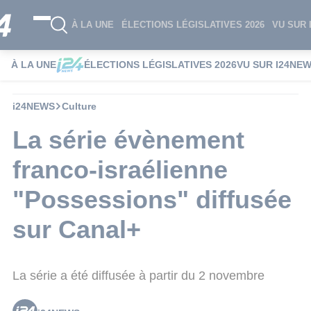
À LA UNE
ÉLECTIONS LÉGISLATIVES 2026
VU SUR 
À LA UNE
ÉLECTIONS LÉGISLATIVES 2026
VU SUR I24NE
i24NEWS
Culture
La série évènement
franco-israélienne
"Possessions" diffusée
sur Canal+
La série a été diffusée à partir du 2 novembre