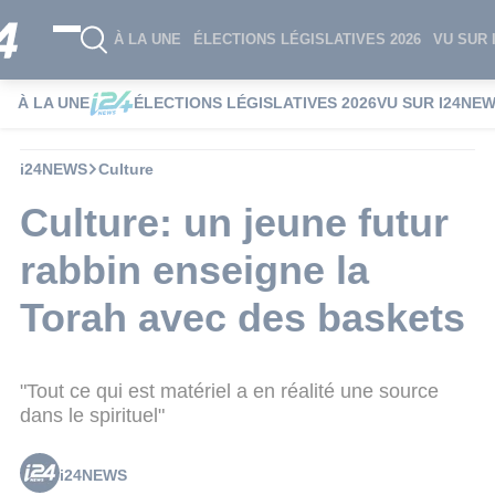
À LA UNE
ÉLECTIONS LÉGISLATIVES 2026
VU SUR 
À LA UNE
ÉLECTIONS LÉGISLATIVES 2026
VU SUR I24NE
i24NEWS
Culture
Culture: un jeune futur
rabbin enseigne la
Torah avec des baskets
"Tout ce qui est matériel a en réalité une source
dans le spirituel"
i24NEWS