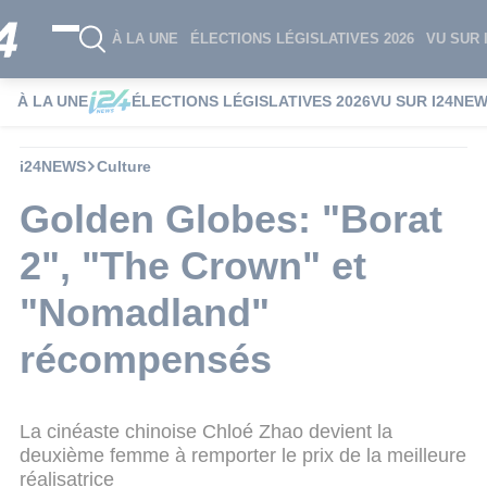
À LA UNE
ÉLECTIONS LÉGISLATIVES 2026
VU SUR 
À LA UNE
ÉLECTIONS LÉGISLATIVES 2026
VU SUR I24NE
i24NEWS
Culture
Golden Globes: "Borat
2", "The Crown" et
"Nomadland"
récompensés
La cinéaste chinoise Chloé Zhao devient la
deuxième femme à remporter le prix de la meilleure
réalisatrice