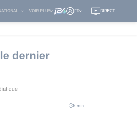
NATIONAL
VOIR PLUS
FR
DIRECT
le dernier
diatique
5 min