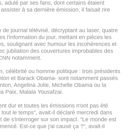
, adulé par ses fans, dont certains étaient
ssister à sa dernière émission, il faisait rire
 de journal télévisé, décryptant au laser, quatre
s l'information du jour, mettant en pièces les
s, soulignant avec humour les incohérences et
avec jubilation des couvertures improbables des
et CNN notamment.
en, célébrité ou homme politique : trois présidents
Clinton et Barack Obama- sont notamment passés
linton, Angelina Jolie, Michelle Obama ou la
la Paix, Malala Yousafzai.
nt dur et toutes les émissions n'ont pas été
tout le temps", avait-il déclaré mercredi dans
t de s'interroger sur son impact. "Le monde est
encé. Est-ce que j'ai causé ça ?", avait-il