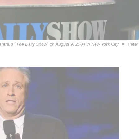
ntral's "The Daily Show" on August 9, 2004 in New York City
Peter