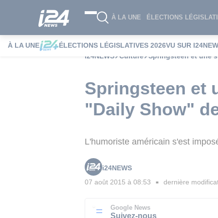
À LA UNE
ÉLECTIONS LÉGISLATI
À LA UNE
ÉLECTIONS LÉGISLATIVES 2026
VU SUR I24NE
i24NEWS
Culture
Springsteen et une s
Springsteen et 
"Daily Show" de
L'humoriste américain s'est imposé
i24NEWS
07 août 2015 à 08:53
dernière modifica
■
Google News
Suivez-nous