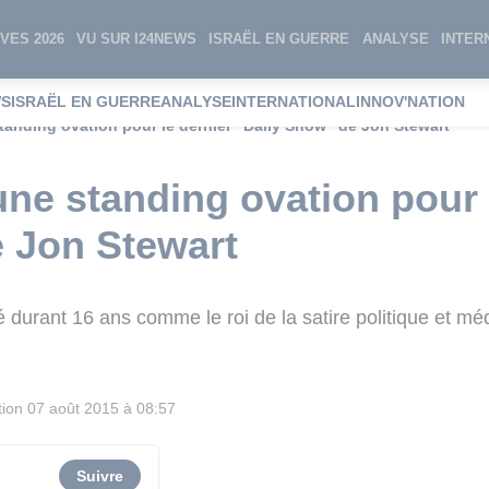
VES 2026
VU SUR I24NEWS
ISRAËL EN GUERRE
ANALYSE
INTER
WS
ISRAËL EN GUERRE
ANALYSE
INTERNATIONAL
INNOV'NATION
tanding ovation pour le dernier "Daily Show" de Jon Stewart
une standing ovation pour 
 Jon Stewart
 durant 16 ans comme le roi de la satire politique et mé
tion
07 août 2015 à 08:57
Suivre