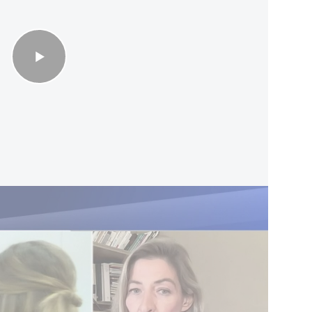
e" (Tamimi)
ette décision. Se disant « choqué » par son
nnement interne de Wikipédia et accusé la
s procédurales. « Il n’y a pas eu de procédure
çant un système dans lequel « une foule anonyme
es voix de participer au débat.