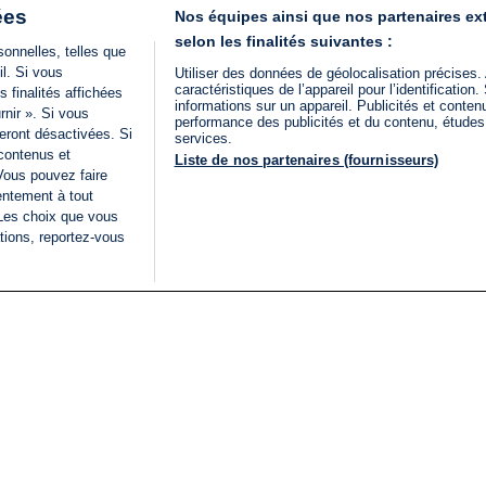
ées
Nos équipes ainsi que nos partenaires ex
selon les finalités suivantes :
onnelles, telles que
il. Si vous
Utiliser des données de géolocalisation précises.
caractéristiques de l’appareil pour l’identificatio
 finalités affichées
informations sur un appareil. Publicités et conte
rnir ». Si vous
performance des publicités et du contenu, étude
eront désactivées. Si
services.
 contenus et
Liste de nos partenaires (fournisseurs)
Vous pouvez faire
entement à tout
 Les choix que vous
tions, reportez-vous
DIRECT
Categories
Juridique
i24NEWS
FIL INFO
CONDITIONS GÉNÉRAL
ÉLECTIONS LÉGISLATIVES
D'UTILISATION
2026
POLITIQUE DE
VU SUR I24NEWS
CONFIDENTIALITÉ
ISRAËL EN GUERRE
CONDITIONS GÉNÉRAL