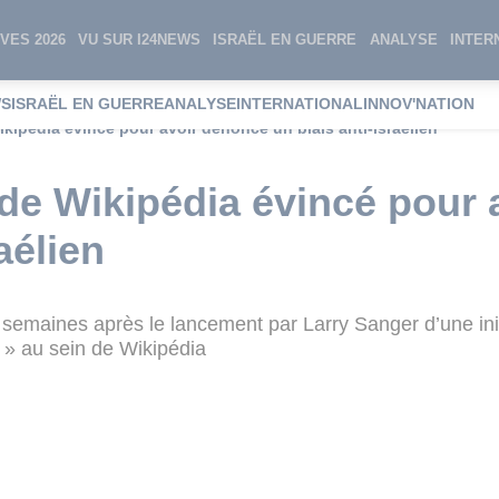
VES 2026
VU SUR I24NEWS
ISRAËL EN GUERRE
ANALYSE
INTER
WS
ISRAËL EN GUERRE
ANALYSE
INTERNATIONAL
INNOV'NATION
kipédia évincé pour avoir dénoncé un biais anti-israélien
de Wikipédia évincé pour 
aélien
 semaines après le lancement par Larry Sanger d’une init
le » au sein de Wikipédia