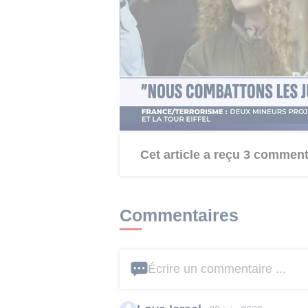
Cette affaire relance
les critiques
neutralité de ses contenus
et l’
contributeurs sur les sujets les p
l’encyclopédie fait l’objet de débat
notamment lorsqu’ils traitent du con
américaine ou d’autres questions 
Cet article a reçu 3 comment
Commentaires
Écrire un commentaire ...