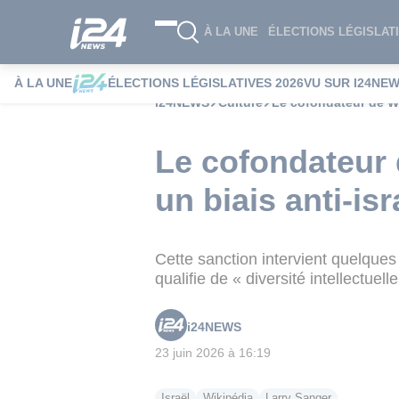
À LA UNE
ÉLECTIONS LÉGISLATI
À LA UNE
ÉLECTIONS LÉGISLATIVES 2026
VU SUR I24NE
i24NEWS
Culture
Le cofondateur de Wi
Le cofondateur 
un biais anti-isr
Cette sanction intervient quelques
qualifie de « diversité intellectuel
i24NEWS
23 juin 2026 à 16:19
Israël
Wikipédia
Larry Sanger