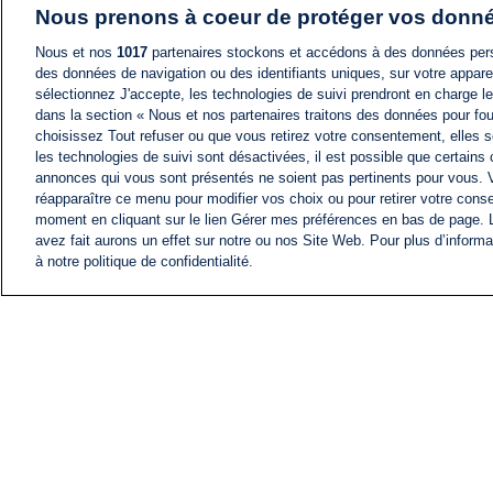
Nous prenons à coeur de protéger vos donn
Nous et nos
1017
partenaires stockons et accédons à des données pers
des données de navigation ou des identifiants uniques, sur votre appare
sélectionnez J'accepte, les technologies de suivi prendront en charge les
dans la section « Nous et nos partenaires traitons des données pour fou
choisissez Tout refuser ou que vous retirez votre consentement, elles s
les technologies de suivi sont désactivées, il est possible que certains
annonces qui vous sont présentés ne soient pas pertinents pour vous. 
réapparaître ce menu pour modifier vos choix ou pour retirer votre cons
moment en cliquant sur le lien Gérer mes préférences en bas de page.
avez fait aurons un effet sur notre ou nos Site Web. Pour plus d’informa
à notre politique de confidentialité.
ACTU
FIL INFO
Information
COMITÉ EXÉCUTIF D'
PROFILS D'i24NEWS
NOS ÉMISSIONS
RADIO EN DIRECT
CARRIÈRE