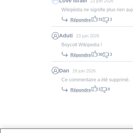
Love Israel
23 juin 2026
Wikipédia ne signifie plus rien auj
31
3
Répondre
Aduti
23 juin 2026
Boycott Wikipedia !
30
3
Répondre
Dan
28 juin 2026
Ce commentaire a été supprimé.
1
0
Répondre