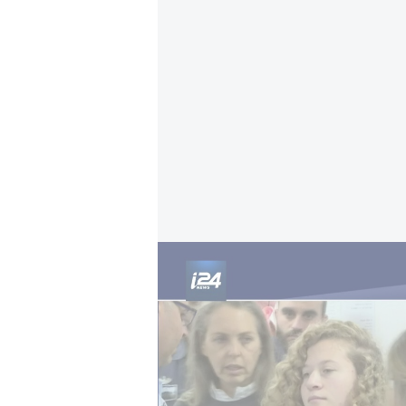
"Nous combattons les Juifs, pas le sionism
Larry Sanger a vivement dénoncé c
exclusion, il a critiqué le fonctio
plateforme de manquer de garantie
régulière », a-t-il affirmé, dénon
» peut, selon lui, empêcher certain