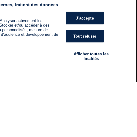
ternes, traitent des données
J'accepte
 Analyser activement les
n. Stocker et/ou accéder à des
nu personnalisés, mesure de
s d’audience et développement de
Tout refuser
Afficher toutes les
finalités
RADIO
ÉMISSIONS
Nous suivre
ES
S'INSCRIRE À LA NEWSLETTER
ES