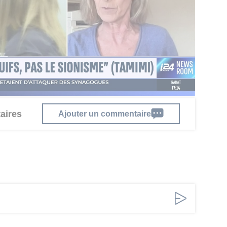
 récurrentes visant Wikipédia concernant la
influence exercée par certains groupes de
lus sensibles. Depuis plusieurs années,
s sur l’équilibre idéologique de ses articles,
flit israélo-palestinien, de la politique
hautement polarisées.
aires
Ajouter un commentaire